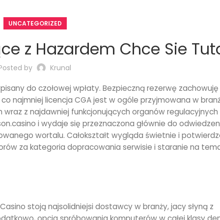
UNCATEGORIZED
ce z Hazardem Chce Sie Tut
Posted by
Krunal
ypisany do czołowej wpłaty. Bezpieczną rezerwę zachowuję
 co najmniej licencja CGA jest w ogóle przyjmowana w branż
 wraz z najdawniej funkcjonujących organów regulacyjnych
on.casino i wydaje się przeznaczona głównie do odwiedze
zowanego wortalu.
Całokształt wygląda świetnie i potwierd
atorów za kategoria dopracowania serwisie i staranie na tem
asino stoją najsolidniejsi dostawcy w branży, jacy słyną z
odatkowo, opcja spróbowania komputerów w całej klasy d