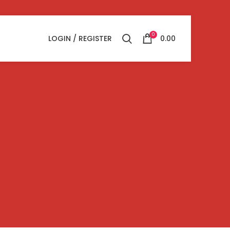
0
LOGIN / REGISTER
0.00