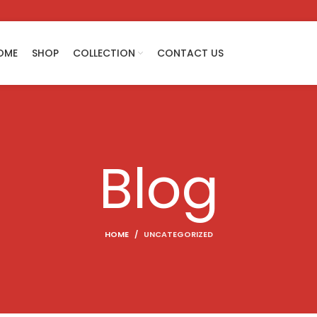
OME
SHOP
COLLECTION
CONTACT US
Blog
HOME
UNCATEGORIZED