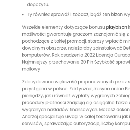
depozytu.
Ty również sprawdź i zobacz, bądź ten bizon wy
Wszelkie elementy dotyczące bonusu
playbison 
możliwości gwarantuje graczom zaznajomić się z 
pochodzące z takiej promocji, starczy wpłacić mi
dowolnym obszarze, należałoby zainstalować Beta
komputerów. Rok osadzenia 2022 Licencja Curac
Najmniejszy przechowanie 20 Pln Szybkość sprawie
mailowy
Zdecydowana większość proponowanych przez st
przystępna w polsce. Faktycznie, kasyno online B
pieniędzy, jak i również wypłaty wygranych zabie
procedury płatności znajdują się osiągalne także
wygranych nakładów finansowych. Możesz dokonać 
Andrzej specjalizuje uwagi w całej testowaniu ja
serwisów, sprawdzając autoryzacje, liczbę kompu