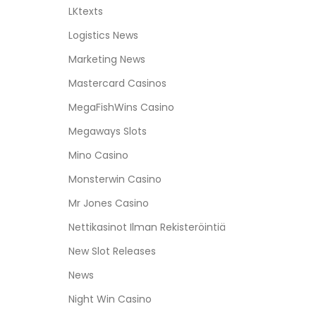
LKtexts
Logistics News
Marketing News
Mastercard Casinos
MegaFishWins Casino
Megaways Slots
Mino Casino
Monsterwin Casino
Mr Jones Casino
Nettikasinot Ilman Rekisteröintiä
New Slot Releases
News
Night Win Casino