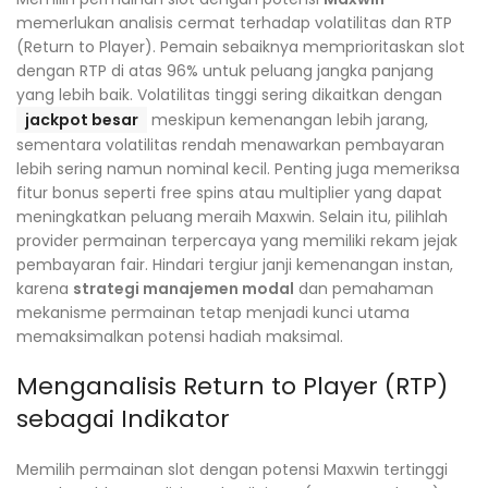
memerlukan analisis cermat terhadap volatilitas dan RTP
(Return to Player). Pemain sebaiknya memprioritaskan slot
dengan RTP di atas 96% untuk peluang jangka panjang
yang lebih baik. Volatilitas tinggi sering dikaitkan dengan
jackpot besar
meskipun kemenangan lebih jarang,
sementara volatilitas rendah menawarkan pembayaran
lebih sering namun nominal kecil. Penting juga memeriksa
fitur bonus seperti free spins atau multiplier yang dapat
meningkatkan peluang meraih Maxwin. Selain itu, pilihlah
provider permainan terpercaya yang memiliki rekam jejak
pembayaran fair. Hindari tergiur janji kemenangan instan,
karena
strategi manajemen modal
dan pemahaman
mekanisme permainan tetap menjadi kunci utama
memaksimalkan potensi hadiah maksimal.
Menganalisis Return to Player (RTP)
sebagai Indikator
Memilih permainan slot dengan potensi Maxwin tertinggi