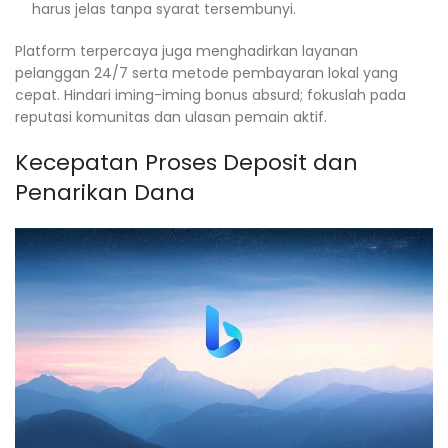
harus jelas tanpa syarat tersembunyi.
Platform terpercaya juga menghadirkan layanan
pelanggan 24/7 serta metode pembayaran lokal yang
cepat. Hindari iming-iming bonus absurd; fokuslah pada
reputasi komunitas dan ulasan pemain aktif.
Kecepatan Proses Deposit dan
Penarikan Dana