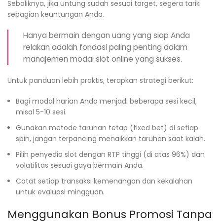
Sebaliknya, jika untung sudah sesuai target, segera tarik
sebagian keuntungan Anda.
Hanya bermain dengan uang yang siap Anda
relakan adalah fondasi paling penting dalam
manajemen modal slot online yang sukses.
Untuk panduan lebih praktis, terapkan strategi berikut:
Bagi modal harian Anda menjadi beberapa sesi kecil,
misal 5-10 sesi.
Gunakan metode taruhan tetap (fixed bet) di setiap
spin, jangan terpancing menaikkan taruhan saat kalah.
Pilih penyedia slot dengan RTP tinggi (di atas 96%) dan
volatilitas sesuai gaya bermain Anda.
Catat setiap transaksi kemenangan dan kekalahan
untuk evaluasi mingguan.
Menggunakan Bonus Promosi Tanpa