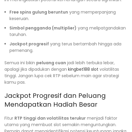
Free spins gulung beruntun
yang memperpanjang
keseruan.
Simbol pengganda (multiplier)
yang melipatgandakan
taruhan.
Jackpot progresif
yang terus bertambah hingga ada
pemenang.
Semua ini bikin
peluang cuan
jadi lebih terbuka lebar,
apalagi jika dipadukan dengan
kingbet188 slot
volatilitas
tinggi. Jangan lupa cek RTP sebelum main agar strategi
kamu pas.
Jackpot Progresif dan Peluang
Mendapatkan Hadiah Besar
Fitur
RTP tinggi dan volatilitas terukur
menjadi faktor
utama yang membuat slot semakin menguntungkan.
Pemain dapat mengidentifikasi potensi keuntungan jangka