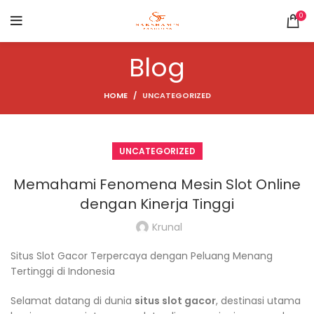
0
Blog
HOME
UNCATEGORIZED
UNCATEGORIZED
Memahami Fenomena Mesin Slot Online
dengan Kinerja Tinggi
Krunal
Situs Slot Gacor Terpercaya dengan Peluang Menang
Tertinggi di Indonesia
Selamat datang di dunia
situs slot gacor
, destinasi utama