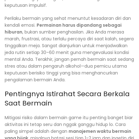
keputusan impulsif.
Perilaku bermain yang sehat menuntut kesadaran diri dan
kendali emosi.
Permainan harus dipandang sebagai
hiburan
, bukan sumber penghasilan. Jika Anda merasa
marah, frustrasi, atau terlalu percaya diri saat kalah, segera
tinggalkan meja. Sangat dianjurkan untuk menjadwalkan
jeda rutin setiap 30–60 menit guna mengevaluasi kondisi
mental Anda. Terakhir, jangan pernah bermain saat sedang
stres atau dalam pengaruh alkohol—dua pemicu utama
keputusan berisiko tinggi yang bisa menghancurkan
pengalaman bermain Anda.
Pentingnya Istirahat Secara Berkala
Saat Bermain
Mitigasi risiko dalam bermain game itu penting banget biar
aktivitas ini tetap seru dan nggak ganggu hidup lo. Cara
paling simpel adalah dengan
manajemen waktu bermain
yang bijak
, misalnya batasi sesi tiap 1–2 jam dan ingetin diri