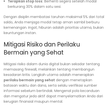
Terapkan stop loss:
Berhenti segera setelah modal
berkurang 30% dalam satu sesi.
Dengan disiplin membatasi taruhan maksimal 5% dari total
saldo, Anda menjaga modal tetap aman sambil berburu
kemenangan. Ingat, hiburan adalah prioritas utama, bukan
keuntungan instan.
Mitigasi Risiko dan Perilaku
Bermain yang Sehat
Mitigasi risiko dalam dunia digital bukan sekadar tentang
memasang firewall, melainkan tentang membangun
kesadaran kritis. Langkah utama adalah menerapkan
perilaku bermain yang sehat
dengan menetapkan
batasan waktu dan dana, serta selalu verifikasi sumber
informasi sebelum bertindak. Mengenal pola kecanduan
dan mengatur jeda aktif dapat menyelamatkan Anda dari
kerugian finansial maupun mental.