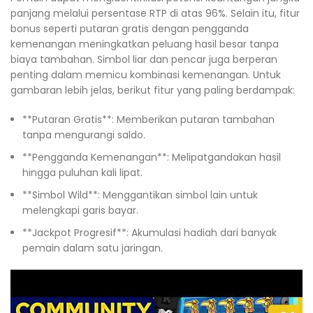
panjang melalui persentase RTP di atas 96%. Selain itu, fitur
bonus seperti putaran gratis dengan pengganda
kemenangan meningkatkan peluang hasil besar tanpa
biaya tambahan. Simbol liar dan pencar juga berperan
penting dalam memicu kombinasi kemenangan. Untuk
gambaran lebih jelas, berikut fitur yang paling berdampak:
**Putaran Gratis**: Memberikan putaran tambahan
tanpa mengurangi saldo.
**Pengganda Kemenangan**: Melipatgandakan hasil
hingga puluhan kali lipat.
**Simbol Wild**: Menggantikan simbol lain untuk
melengkapi garis bayar.
**Jackpot Progresif**: Akumulasi hadiah dari banyak
pemain dalam satu jaringan.