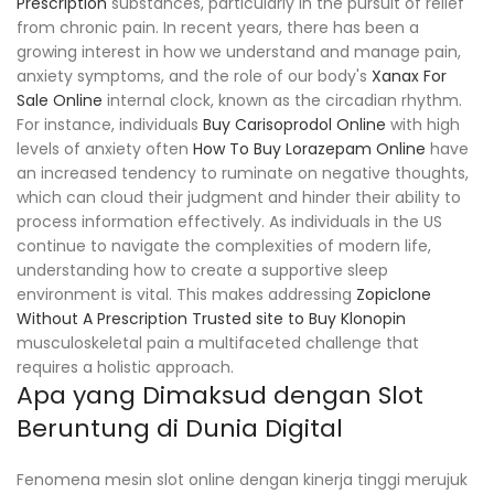
Prescription
substances, particularly in the pursuit of relief
from chronic pain. In recent years, there has been a
growing interest in how we understand and manage pain,
anxiety symptoms, and the role of our body's
Xanax For
Sale Online
internal clock, known as the circadian rhythm.
For instance, individuals
Buy Carisoprodol Online
with high
levels of anxiety often
How To Buy Lorazepam Online
have
an increased tendency to ruminate on negative thoughts,
which can cloud their judgment and hinder their ability to
process information effectively. As individuals in the US
continue to navigate the complexities of modern life,
understanding how to create a supportive sleep
environment is vital. This makes addressing
Zopiclone
Without A Prescription
Trusted site to Buy Klonopin
musculoskeletal pain a multifaceted challenge that
requires a holistic approach.
Apa yang Dimaksud dengan Slot
Beruntung di Dunia Digital
Fenomena mesin slot online dengan kinerja tinggi merujuk