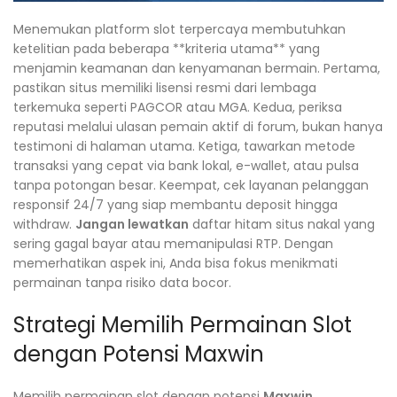
Menemukan platform slot terpercaya membutuhkan
ketelitian pada beberapa **kriteria utama** yang
menjamin keamanan dan kenyamanan bermain. Pertama,
pastikan situs memiliki lisensi resmi dari lembaga
terkemuka seperti PAGCOR atau MGA. Kedua, periksa
reputasi melalui ulasan pemain aktif di forum, bukan hanya
testimoni di halaman utama. Ketiga, tawarkan metode
transaksi yang cepat via bank lokal, e-wallet, atau pulsa
tanpa potongan besar. Keempat, cek layanan pelanggan
responsif 24/7 yang siap membantu deposit hingga
withdraw.
Jangan lewatkan
daftar hitam situs nakal yang
sering gagal bayar atau memanipulasi RTP. Dengan
memerhatikan aspek ini, Anda bisa fokus menikmati
permainan tanpa risiko data bocor.
Strategi Memilih Permainan Slot
dengan Potensi Maxwin
Memilih permainan slot dengan potensi
Maxwin