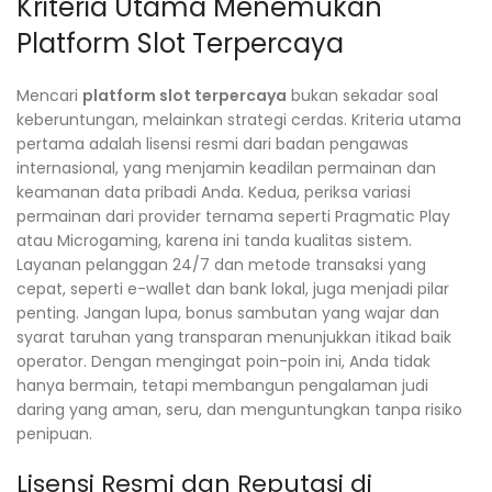
Kriteria Utama Menemukan
Platform Slot Terpercaya
Mencari
platform slot terpercaya
bukan sekadar soal
keberuntungan, melainkan strategi cerdas. Kriteria utama
pertama adalah lisensi resmi dari badan pengawas
internasional, yang menjamin keadilan permainan dan
keamanan data pribadi Anda. Kedua, periksa variasi
permainan dari provider ternama seperti Pragmatic Play
atau Microgaming, karena ini tanda kualitas sistem.
Layanan pelanggan 24/7 dan metode transaksi yang
cepat, seperti e-wallet dan bank lokal, juga menjadi pilar
penting. Jangan lupa, bonus sambutan yang wajar dan
syarat taruhan yang transparan menunjukkan itikad baik
operator. Dengan mengingat poin-poin ini, Anda tidak
hanya bermain, tetapi membangun pengalaman judi
daring yang aman, seru, dan menguntungkan tanpa risiko
penipuan.
Lisensi Resmi dan Reputasi di