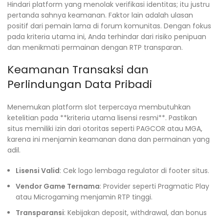
Hindari platform yang menolak verifikasi identitas; itu justru
pertanda sahnya keamanan. Faktor lain adalah ulasan
positif dari pemain lama di forum komunitas. Dengan fokus
pada kriteria utama ini, Anda terhindar dari risiko penipuan
dan menikmati permainan dengan RTP transparan.
Keamanan Transaksi dan
Perlindungan Data Pribadi
Menemukan platform slot terpercaya membutuhkan
ketelitian pada **kriteria utama lisensi resmi**. Pastikan
situs memiliki izin dari otoritas seperti PAGCOR atau MGA,
karena ini menjamin keamanan dana dan permainan yang
adil.
Lisensi Valid
: Cek logo lembaga regulator di footer situs.
Vendor Game Ternama
: Provider seperti Pragmatic Play
atau Microgaming menjamin RTP tinggi.
Transparansi
: Kebijakan deposit, withdrawal, dan bonus