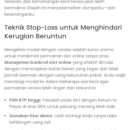
tekanan, dan kemenangan kecil terasa jauh lebih
bermakna. Disiplin ini menyelamatkan dompetku—dan
kesenanganku.
Teknik Stop-Loss untuk Menghindari
Kerugian Beruntun
Mengelola modal dengan cerdas adalah kunci utama
untuk menikmati permainan slot online tanpa stres.
Manajemen bankroll slot online
yang efektif dimulai
dengan menetapkan batas harian yang tegas dan tidak
pernah bermain dengan uang kebutuhan pokok. Anda wajib
membagi modal ke dalam beberapa sesi kecil agar
permainan terasa lebih ringan dan terkontrol.
Pilih RTP tinggi:
Fokuslah pada slot dengan Return to
Player di atas 96% untuk peluang menang lebih baik.
Gunakan fitur demo:
Latih strategi Anda tanpa risiko
kehilangan uang asli.