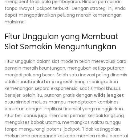
mengidentifikasi pola pembayaran. Hindari permainan
tanpa riwayat jackpot terbukti. Dengan strategi ini, Anda
dapat mengoptimalkan peluang meraih kemenangan
maksimal.
Fitur Unggulan yang Membuat
Slot Semakin Menguntungkan
Fitur unggulan dalam slot modern telah merevolusi cara
pemain meraih keuntungan, mengubah setiap putaran
menjadi peluang besar. Salah satu inovasi paling dinamis
adalah
multiplikator progresif
, yang meningkatkan
kemenangan secara eksponensial saat simbol khusus
berjejer. Selain itu, putaran gratis dengan
wilds lengket
atau simbol meluas mampu menciptakan kombinasi
beruntun dengan implikasi finansial yang menggiurkan.
Fitur beli bonus juga memberi pemain kendali langsung
mengakses babak utama, memangkas waktu tunggu
tanpa mengurangi potensi jackpot. Tidak ketinggalan,
mekanisme pengganda kaskade memicu reaksi berantai