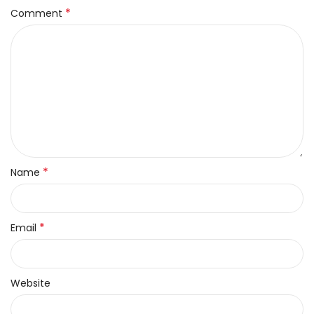
*
Comment
*
Name
*
Email
Website