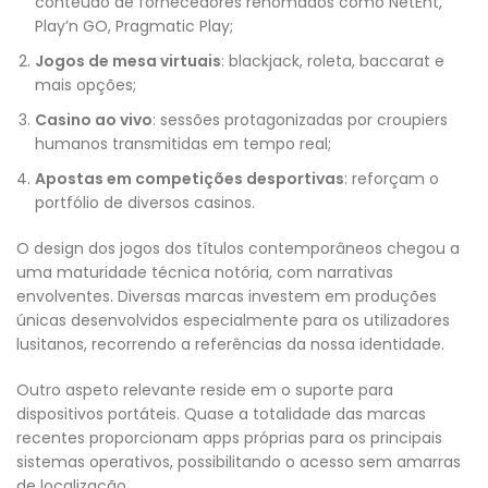
conteúdo de fornecedores renomados como NetEnt,
Play’n GO, Pragmatic Play;
Jogos de mesa virtuais
: blackjack, roleta, baccarat e
mais opções;
Casino ao vivo
: sessões protagonizadas por croupiers
humanos transmitidas em tempo real;
Apostas em competições desportivas
: reforçam o
portfólio de diversos casinos.
O design dos jogos dos títulos contemporâneos chegou a
uma maturidade técnica notória, com narrativas
envolventes. Diversas marcas investem em produções
únicas desenvolvidos especialmente para os utilizadores
lusitanos, recorrendo a referências da nossa identidade.
Outro aspeto relevante reside em o suporte para
dispositivos portáteis. Quase a totalidade das marcas
recentes proporcionam apps próprias para os principais
sistemas operativos, possibilitando o acesso sem amarras
de localização.