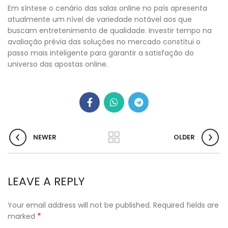
Em síntese o cenário das salas online no país apresenta
atualmente um nível de variedade notável aos que
buscam entretenimento de qualidade. Investir tempo na
avaliação prévia das soluções no mercado constitui o
passo mais inteligente para garantir a satisfação do
universo das apostas online.
NEWER
OLDER
LEAVE A REPLY
Your email address will not be published.
Required fields are
*
marked