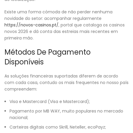
Existe uma forma cómoda de não perder nenhuma
novidade do setor: acompanhar regularmente
https://novos-casinos.pt/
, portal que cataloga os casinos
novos 2026 e dá conta das estreias mais recentes em
primeira mão.
Métodos De Pagamento
Disponíveis
As soluções financeiras suportadas diferem de acordo
com cada casa, contudo os mais frequentes no nosso país
compreendem:
Visa e Mastercard (Visa e Mastercard);
Pagamento por MB WAY, muito populares no mercado
nacional;
Carteiras digitais como Skrill, Neteller, ecoPayz;