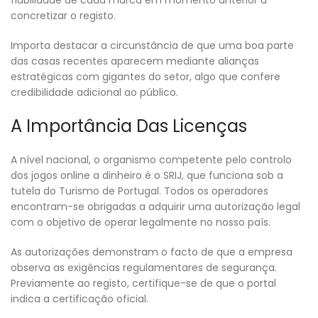
fiabilidade de cada marca em momento anterior a
concretizar o registo.
Importa destacar a circunstância de que uma boa parte
das casas recentes aparecem mediante alianças
estratégicas com gigantes do setor, algo que confere
credibilidade adicional ao público.
A Importância Das Licenças
A nível nacional, o organismo competente pelo controlo
dos jogos online a dinheiro é o SRIJ, que funciona sob a
tutela do Turismo de Portugal. Todos os operadores
encontram-se obrigadas a adquirir uma autorização legal
com o objetivo de operar legalmente no nosso país.
As autorizações demonstram o facto de que a empresa
observa as exigências regulamentares de segurança.
Previamente ao registo, certifique-se de que o portal
indica a certificação oficial.