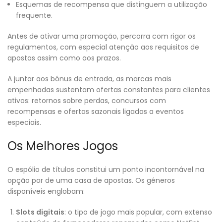
Esquemas de recompensa que distinguem a utilização
frequente.
Antes de ativar uma promoção, percorra com rigor os
regulamentos, com especial atenção aos requisitos de
apostas assim como aos prazos.
A juntar aos bónus de entrada, as marcas mais
empenhadas sustentam ofertas constantes para clientes
ativos: retornos sobre perdas, concursos com
recompensas e ofertas sazonais ligadas a eventos
especiais.
Os Melhores Jogos
O espólio de títulos constitui um ponto incontornável na
opção por de uma casa de apostas. Os géneros
disponíveis englobam:
Slots digitais
: o tipo de jogo mais popular, com extenso