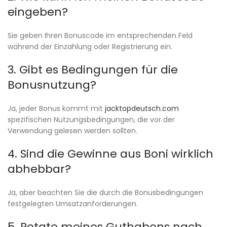
eingeben?
Sie geben Ihren Bonuscode im entsprechenden Feld
während der Einzahlung oder Registrierung ein.
3. Gibt es Bedingungen für die
Bonusnutzung?
Ja, jeder Bonus kommt mit
jacktopdeutsch.com
spezifischen Nutzungsbedingungen, die vor der
Verwendung gelesen werden sollten.
4. Sind die Gewinne aus Boni wirklich
abhebbar?
Ja, aber beachten Sie die durch die Bonusbedingungen
festgelegten Umsatzanforderungen.
5. Rotate meines Guthabens nach