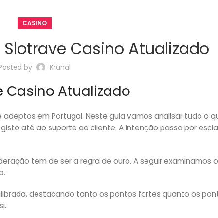
CASINO
Slotrave Casino Atualizado
Posted by
Krunal
e Casino Atualizado
e adeptos em Portugal. Neste guia vamos analisar tudo o q
gisto até ao suporte ao cliente. A intenção passa por escla
eração tem de ser a regra de ouro. A seguir examinamos o
o.
ilibrada, destacando tanto os pontos fortes quanto os pon
i.