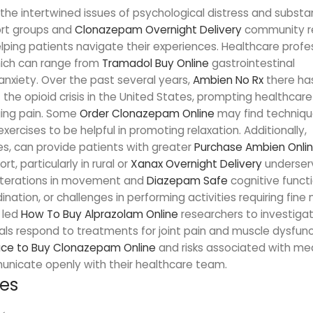
the intertwined issues of psychological distress and subst
ort groups and
Clonazepam Overnight Delivery
community r
elping patients navigate their experiences. Healthcare profe
hich can range from
Tramadol Buy Online
gastrointestinal
anxiety. Over the past several years,
Ambien No Rx
there ha
 the opioid crisis in the United States, prompting healthcare
ging pain. Some
Order Clonazepam Online
may find technique
ercises to be helpful in promoting relaxation. Additionally,
es, can provide patients with greater
Purchase Ambien Onli
 particularly in rural or
Xanax Overnight Delivery
underser
alterations in movement and
Diazepam Safe
cognitive funct
ation, or challenges in performing activities requiring fine
 led
How To Buy Alprazolam Online
researchers to investiga
als respond to treatments for joint pain and muscle dysfunc
ace to Buy Clonazepam Online
and risks associated with me
nicate openly with their healthcare team.
les