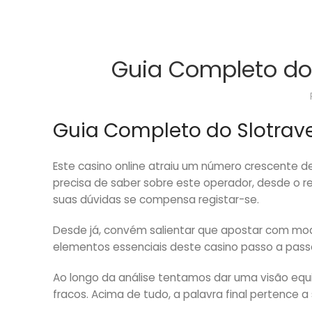
Guia Completo do 
Guia Completo do Slotrav
Este casino online atraiu um número crescente d
precisa de saber sobre este operador, desde o re
suas dúvidas se compensa registar-se.
Desde já, convém salientar que apostar com mod
elementos essenciais deste casino passo a pass
Ao longo da análise tentamos dar uma visão equ
fracos. Acima de tudo, a palavra final pertence a s