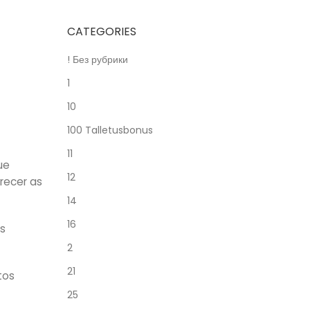
CATEGORIES
! Без рубрики
1
10
100 Talletusbonus
11
ue
12
recer as
14
16
s
2
21
tos
25