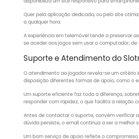
disponibiliza um site responsivo para smartphone
Quer pela aplicação dedicada, ou pelo site otimiz
a qualquer hora.
A experiência em telemóvel tende a preservar a
se aceder aos jogos sem usar o computador, de 
Suporte e Atendimento do Slot
O atendimento ao jogador revela-se um critério 
disposição diferentes formas de apoio, como o e
Um suporte eficiente faz toda a diferença, sob
responder com rapidez, o que facilita a relação co
Antes de contactar o suporte, convém verificar 
dúvida persiste, o email continua a ser a melhor 
Um bom serviço de apoio reflete o compromisso d