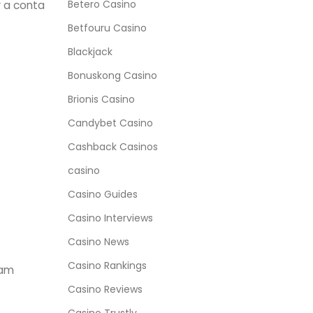
Betero Casino
r a conta
Betfouru Casino
Blackjack
Bonuskong Casino
Brionis Casino
Candybet Casino
Cashback Casinos
casino
Casino Guides
Casino Interviews
Casino News
Casino Rankings
mam
Casino Reviews