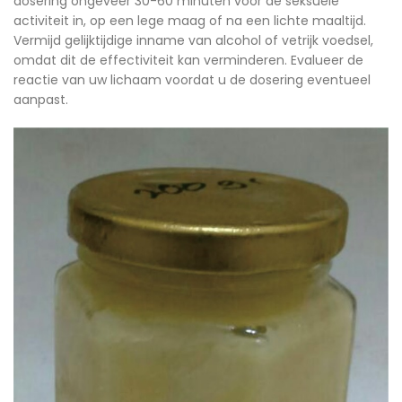
dosering ongeveer 30-60 minuten voor de seksuele
activiteit in, op een lege maag of na een lichte maaltijd.
Vermijd gelijktijdige inname van alcohol of vetrijk voedsel,
omdat dit de effectiviteit kan verminderen. Evalueer de
reactie van uw lichaam voordat u de dosering eventueel
aanpast.