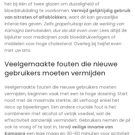
het bij één of twee glazen om duizeligheid of
bloeddrukdaling te voorkomen.
Vermijd gelijktijdig gebruik
van nitraten of alfablokkers
, want dit kan gevaarlijke
interacties geven.
Zelfs grapefruitsap kan de werking van
Kamagra beïnvloeden, dus sla dat even over.
Lees altijd de
bijsluiter voor medicijnen zoals bloeddrukverlagers of
middelen voor hoge cholesterol. Overleg bij twijfel even
met uw arts.
Veelgemaakte fouten die nieuwe
gebruikers moeten vermijden
Veelgemaakte fouten die nieuwe gebruikers moeten
vermijden, beginnen vaak met een te hoge dosering. Start
nooit met de maximale sterkte; dit verhoogt enkel het
risico op bijwerkingen. Een andere cruciale fout is het
combineren met alcohol of vetrijk voedsel, wat de
effectiviteit aanzienlijk vermindert. Gebruikers nemen de pil
ook te vroeg of te laat in, terwijl
veilige inname van
Kamagra
een lege maag en 30–60 minuten voor activiteit