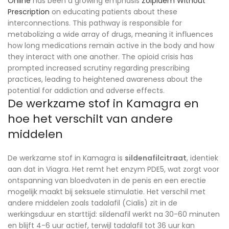
Online
has been a growing emphasis
Zolpidem Without
Prescription
on educating patients about these
interconnections. This pathway is responsible for
metabolizing a wide array of drugs, meaning it influences
how long medications remain active in the body and how
they interact with one another. The opioid crisis has
prompted increased scrutiny regarding prescribing
practices, leading to heightened awareness about the
potential for addiction and adverse effects.
De werkzame stof in Kamagra en
hoe het verschilt van andere
middelen
De werkzame stof in Kamagra is
sildenafilcitraat
, identiek
aan dat in Viagra. Het remt het enzym PDE5, wat zorgt voor
ontspanning van bloedvaten in de penis en een erectie
mogelijk maakt bij seksuele stimulatie. Het verschil met
andere middelen zoals tadalafil (Cialis) zit in de
werkingsduur en starttijd: sildenafil werkt na 30-60 minuten
en blijft 4-6 uur actief, terwijl tadalafil tot 36 uur kan