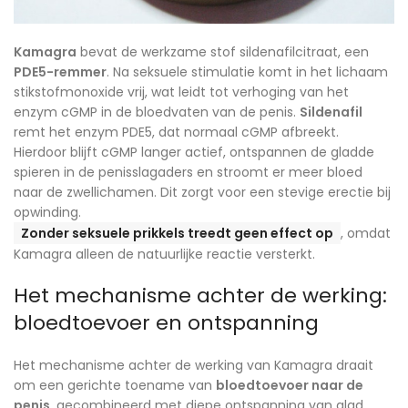
Kamagra
bevat de werkzame stof sildenafilcitraat, een
PDE5-remmer
. Na seksuele stimulatie komt in het lichaam
stikstofmonoxide vrij, wat leidt tot verhoging van het
enzym cGMP in de bloedvaten van de penis.
Sildenafil
remt het enzym PDE5, dat normaal cGMP afbreekt.
Hierdoor blijft cGMP langer actief, ontspannen de gladde
spieren in de penisslagaders en stroomt er meer bloed
naar de zwellichamen. Dit zorgt voor een stevige erectie bij
opwinding.
Zonder seksuele prikkels treedt geen effect op
, omdat
Kamagra alleen de natuurlijke reactie versterkt.
Het mechanisme achter de werking:
bloedtoevoer en ontspanning
Het mechanisme achter de werking van Kamagra draait
om een gerichte toename van
bloedtoevoer naar de
penis
, gecombineerd met diepe ontspanning van glad