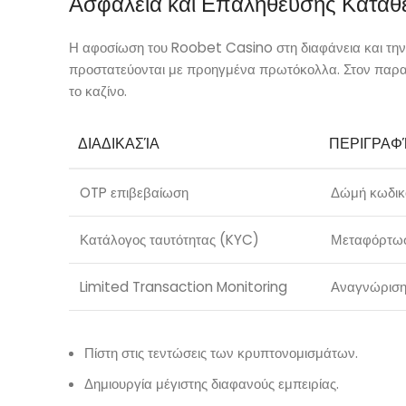
Ασφάλεια και Επαλήθευσης Κατα
Η αφοσίωση του Roobet Casino στη διαφάνεια και την 
προστατεύονται με προηγμένα πρωτόκολλα. Στον παρακά
το καζίνο.
ΔΙΑΔΙΚΑΣΊΑ
ΠΕΡΙΓΡΑΦ
OTP επιβεβαίωση
Δώμή κωδικ
Κατάλογος ταυτότητας (KYC)
Μεταφόρτωσ
Limited Transaction Monitoring
Αναγνώριση
Πίστη στις τεντώσεις των κρυπτονομισμάτων.
Δημιουργία μέγιστης διαφανούς εμπειρίας.