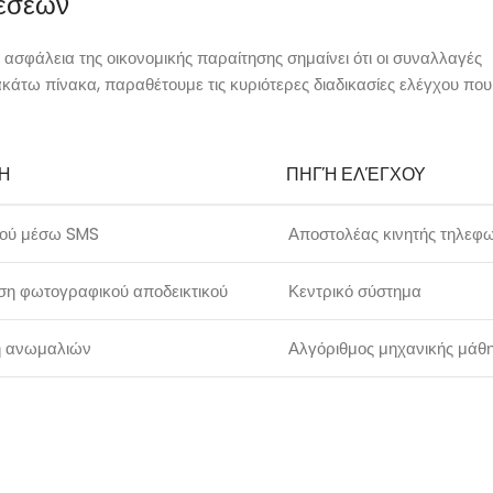
θέσεων
ασφάλεια της οικονομικής παραίτησης σημαίνει ότι οι συναλλαγές
τω πίνακα, παραθέτουμε τις κυριότερες διαδικασίες ελέγχου που 
Ή
ΠΗΓΉ ΕΛΈΓΧΟΥ
ού μέσω SMS
Αποστολέας κινητής τηλεφ
η φωτογραφικού αποδεικτικού
Κεντρικό σύστημα
 ανωμαλιών
Αλγόριθμος μηχανικής μάθ