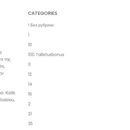
CATEGORIES
! Без рубрики
1
10
α
100 Talletusbonus
τα της
11
τι,
ην
12
14
no. Κάθε
16
λαίσιου,
2
21
25