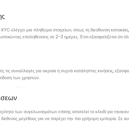
ης
 KYC ελέγχει μια πληθώρα στοιχείων, όπως τη διεύθυνση κατοικίας,
οποιώντας επαληθεύσεις σε 2-3 ημέρες. Έτσι εξασφαλίζεται ότι όλο
ς τις συναλλαγές για ακραία ή συχνά κατάληπτες κινήσεις, εξασφα
πίδοση των χρηστών.
θέσεων
αχύτητα των συγκλωνισμάτων επίσης αποτελεί το κλειδί για τηνικα
ιεθνούς μεγέθους για να παρέχει την πιο γρήγορη εμπειρία. Σε αυ