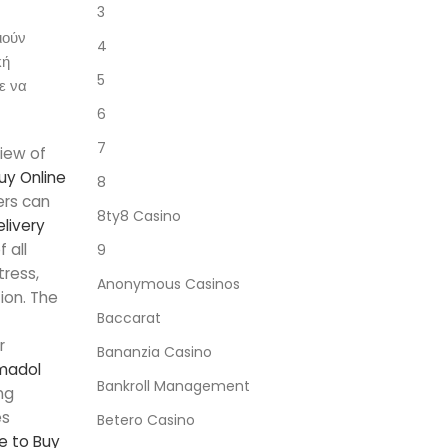
3
ιούν
4
κή
5
ε να
6
7
view of
y Online
8
ers can
8ty8 Casino
livery
 all
9
tress,
Anonymous Casinos
ion. The
Baccarat
r
Bananzia Casino
madol
Bankroll Management
ng
es
Betero Casino
te to Buy