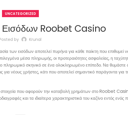
UNCATEGORIZED
 Εισόδων Roobet Casino
Posted by
Krunal
κασία των εισόδων αποτελεί πυρήνα για κάθε παίκτη που επιθυμεί ν
επιλεγμένα μέσα πληρωμής, οι προτεραιότητες ασφαλείας, η ταχύτη
ο πληρωμικό σκηνικό σε ένα ολοκληρωμένο επίπεδο. Να θυμάστε ό
ς για νέους χρήστες, κάτι που αποτελεί σημαντικό παράγοντα για τ
 στοιχεία που αφορούν την καταβολή χρημάτων στο Roobet Casi
διαγραφές και τα ιδιαίτερα χαρακτηριστικά του καζίνο εντός ενός π