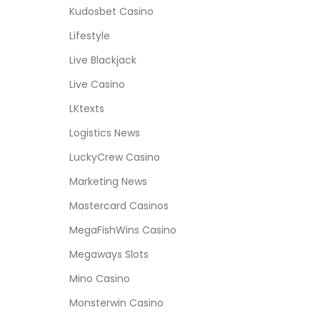
Kudosbet Casino
Lifestyle
Live Blackjack
Live Casino
LKtexts
Logistics News
LuckyCrew Casino
Marketing News
Mastercard Casinos
MegaFishWins Casino
Megaways Slots
Mino Casino
Monsterwin Casino