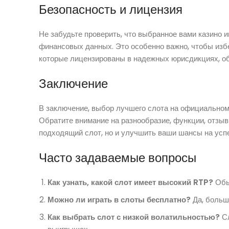
Безопасность и лицензия
Не забудьте проверить, что выбранное вами казино 
финансовых данных. Это особенно важно, чтобы избе
которые лицензированы в надежных юрисдикциях, об
Заключение
В заключение, выбор лучшего слота на официальном 
Обратите внимание на разнообразие, функции, отзыв
подходящий слот, но и улучшить ваши шансы на успе
Часто задаваемые вопросы
Как узнать, какой слот имеет высокий RTP?
Обыч
Можно ли играть в слоты бесплатно?
Да, больш
Как выбрать слот с низкой волатильностью?
Сл