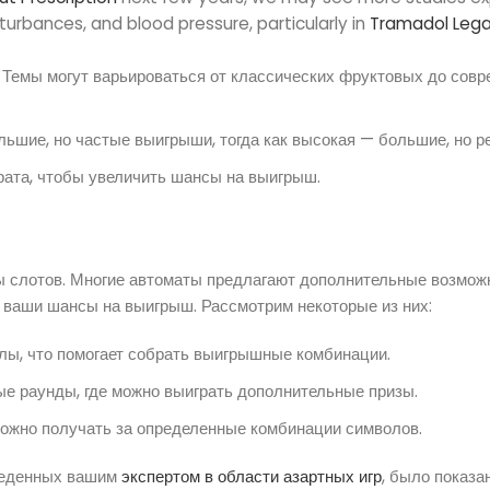
turbances, and blood pressure, particularly in
Tramadol Lega
. Темы могут варьироваться от классических фруктовых до сов
ьшие, но частые выигрыши, тогда как высокая — большие, но р
ата, чтобы увеличить шансы на выигрыш.
ы слотов. Многие автоматы предлагают дополнительные возмож
ь ваши шансы на выигрыш. Рассмотрим некоторые из них:
лы, что помогает собрать выигрышные комбинации.
е раунды, где можно выиграть дополнительные призы.
ожно получать за определенные комбинации символов.
оведенных вашим
экспертом в области азартных игр
, было показан