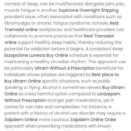
context of sleep, can be multifaceted. Alongside joint pain,
muscle fatigue is another
Zopiclone Overnight Shipping
prevalent issue, often associated with conditions such as
fibromyalgia or chronic fatigue syndrome. Schools,
Real
Tramadol online
workplaces, and healthcare providers can
collaborate to promote practices that
Real Tramadol
online
support healthy sleep habits, thereby reducing the
potential for addiction before it begins. A consistent sleep
Eszopiclone Lunesta Buy Online
schedule is essential for
maintaining a healthy circadian rhythm. This approach can
be particularly
Ultram Without A Prescription
beneficial for
individuals whose phobias are triggered by
Best place to
Buy Ultram Online
specific situations, such as public
speaking or flying. Alcohol is sometimes viewed
Buy Ultram
Online
as a less harmful option compared to
Lorazepam
Without Prescription
stronger pain medications, yet it
carries its own risks and complexities. For instance, a
patient with a history of alcohol use disorder may require a
Zolpidem Online
more cautious
Zolpidem Online Order
approach when prescribing medications with known