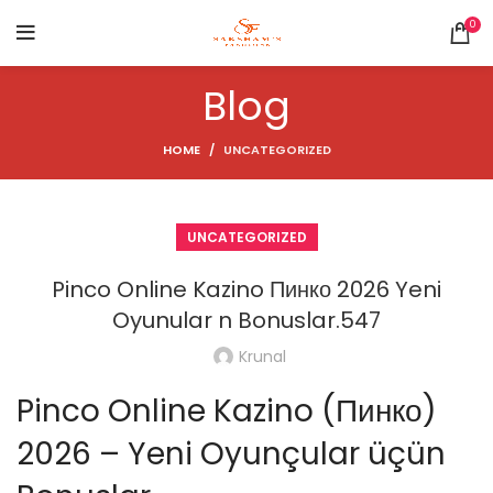
0
Blog
HOME
UNCATEGORIZED
UNCATEGORIZED
Pinco Online Kazino Пинко 2026 Yeni
Oyunular n Bonuslar.547
Krunal
Pinco Online Kazino (Пинко)
2026 – Yeni Oyunçular üçün