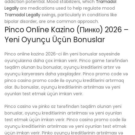
addiction potential. Mood stabilizers, which
Tramadol
Legally
are medications used to help regulate mood
Tramadol Legally
swings, particularly in conditions like
bipolar disorder, are one common approach.
Pinco Online Kazino (Пинко) 2026 –
Yeni Oyunçu Üçün Bonuslar
Pinco online kazino 2026-ci ilin yeni bonuslar sayesinde
oyunçularına daha çox imkan verir. Pinco game tərəfindən
təqdim olunan bu bonuslar, oyunçu kreditlərini artırır və
oyunçu karyerasını daha yaxşılaşdırır. Pinco promo code və
pinco casino promo code ilə oyunçu kreditlərini artırmaq
olar. Bu bonuslar, oyunçu kreditlərinin artırılması və yeni
oyunları test etmək üçün imkan verir.
Pinco casino və pinko az tərəfindən təqdim olunan yeni
bonuslar, oyunçu kreditlərinin artırılması və yeni oyunları
test etmək üçün imkan verir. Pinco casino promo code ilə
oyunçu kreditlərinin artırılması və yeni oyunları test etmək
üçün imkan verir. Pinko oyunçu kreditlərinin artırılması və