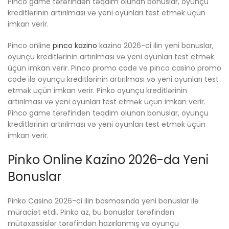
Pinco game tərəfindən təqdim olunan bonuslar, oyunçu
kreditlərinin artırılması və yeni oyunları test etmək üçün
imkan verir.
Pinco online
pinco kazino
kazino 2026-ci ilin yeni bonuslar,
oyunçu kreditlərinin artırılması və yeni oyunları test etmək
üçün imkan verir. Pinco promo code və pinco casino promo
code ilə oyunçu kreditlərinin artırılması və yeni oyunları test
etmək üçün imkan verir. Pinko oyunçu kreditlərinin
artırılması və yeni oyunları test etmək üçün imkan verir.
Pinco game tərəfindən təqdim olunan bonuslar, oyunçu
kreditlərinin artırılması və yeni oyunları test etmək üçün
imkan verir.
Pinko Online Kazino 2026-da Yeni
Bonuslar
Pinko Casino 2026-ci ilin basmasında yeni bonuslar ilə
müraciət etdi. Pinko az, bu bonuslar tərəfindən
mütəxəssislər tərəfindən hazırlanmış və oyunçu