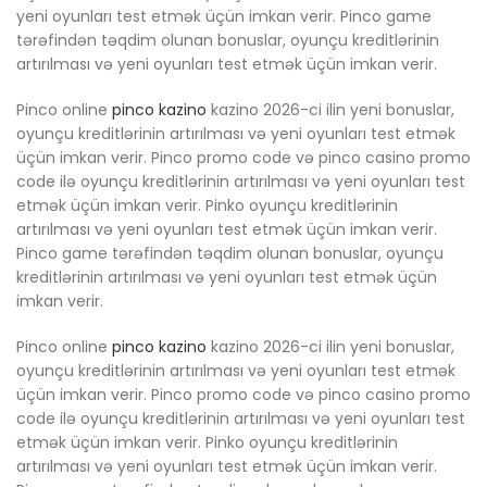
yeni oyunları test etmək üçün imkan verir. Pinco game
tərəfindən təqdim olunan bonuslar, oyunçu kreditlərinin
artırılması və yeni oyunları test etmək üçün imkan verir.
Pinco online
pinco kazino
kazino 2026-ci ilin yeni bonuslar,
oyunçu kreditlərinin artırılması və yeni oyunları test etmək
üçün imkan verir. Pinco promo code və pinco casino promo
code ilə oyunçu kreditlərinin artırılması və yeni oyunları test
etmək üçün imkan verir. Pinko oyunçu kreditlərinin
artırılması və yeni oyunları test etmək üçün imkan verir.
Pinco game tərəfindən təqdim olunan bonuslar, oyunçu
kreditlərinin artırılması və yeni oyunları test etmək üçün
imkan verir.
Pinco online
pinco kazino
kazino 2026-ci ilin yeni bonuslar,
oyunçu kreditlərinin artırılması və yeni oyunları test etmək
üçün imkan verir. Pinco promo code və pinco casino promo
code ilə oyunçu kreditlərinin artırılması və yeni oyunları test
etmək üçün imkan verir. Pinko oyunçu kreditlərinin
artırılması və yeni oyunları test etmək üçün imkan verir.