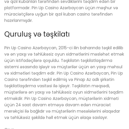
və qızıl kubanları tərəfindən sevdiklərini təqdim edən bir
platformadır. Pin Up Casino Azərbaycan üçün məşhur və
müraciətçilərə uyğun bir qızıl kuban casino tərəfindən
hazırlanmışdır.
Quruluş və təşkilatı
Pin Up Casino Azərbaycan, 2015-ci ilin baharında təşkil edilib
və ən yaxşı və təhlükəsiz oyun xidmətlərini məsləhət etmək
üçün istifadəçilərə qoşuldu. Təşkilatın təşkilatlaşdırma
sistemi əsasında işləyir və müştərilər üçün ən yaxşı məhsul
və xidmətləri təqdim edir. Pin Up Casino Azərbaycan, Pin Up
Casino tərəfindən təşkil edilmiş və Pinap Az adlı şirkətin
təşkilatlaşdırma vasitəsi ilə işləyir. Təşkilatın məqsədi,
müştərilərə ən yaxşı və təhlükəsiz oyun xidmətlərini təqdim
etməkdir. Pin Up Casino Azərbaycan, müştərilərin xidməti
üçün 24 saat davam etməyə davam edən müraciət
merəkçisi ilə bağlıdır və müştərilərin məsələlərini əlaqədar
və təhlükəsiz şəkildə həll etmək üçün əlaqə saxlayır.