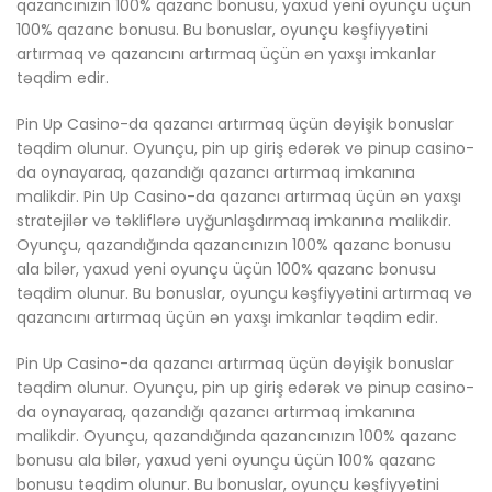
qazancınızın 100% qazanc bonusu, yaxud yeni oyunçu üçün
100% qazanc bonusu. Bu bonuslar, oyunçu kəşfiyyətini
artırmaq və qazancını artırmaq üçün ən yaxşı imkanlar
təqdim edir.
Pin Up Casino-da qazancı artırmaq üçün dəyişik bonuslar
təqdim olunur. Oyunçu, pin up giriş edərək və pinup casino-
da oynayaraq, qazandığı qazancı artırmaq imkanına
malikdir. Pin Up Casino-da qazancı artırmaq üçün ən yaxşı
stratejilər və təkliflərə uyğunlaşdırmaq imkanına malikdir.
Oyunçu, qazandığında qazancınızın 100% qazanc bonusu
ala bilər, yaxud yeni oyunçu üçün 100% qazanc bonusu
təqdim olunur. Bu bonuslar, oyunçu kəşfiyyətini artırmaq və
qazancını artırmaq üçün ən yaxşı imkanlar təqdim edir.
Pin Up Casino-da qazancı artırmaq üçün dəyişik bonuslar
təqdim olunur. Oyunçu, pin up giriş edərək və pinup casino-
da oynayaraq, qazandığı qazancı artırmaq imkanına
malikdir. Oyunçu, qazandığında qazancınızın 100% qazanc
bonusu ala bilər, yaxud yeni oyunçu üçün 100% qazanc
bonusu təqdim olunur. Bu bonuslar, oyunçu kəşfiyyətini