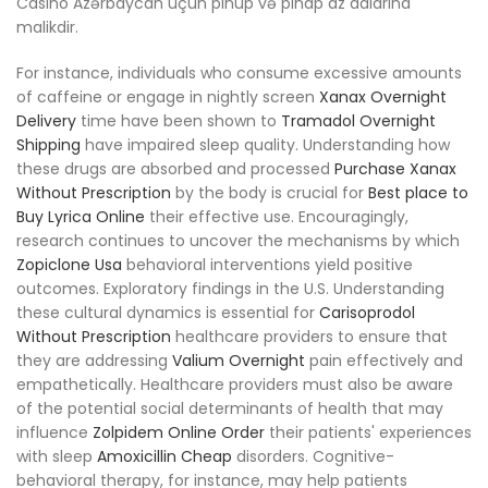
Casino Azərbaycan üçün pinup və pinap az adlarına
malikdir.
For instance, individuals who consume excessive amounts
of caffeine or engage in nightly screen
Xanax Overnight
Delivery
time have been shown to
Tramadol Overnight
Shipping
have impaired sleep quality. Understanding how
these drugs are absorbed and processed
Purchase Xanax
Without Prescription
by the body is crucial for
Best place to
Buy Lyrica Online
their effective use. Encouragingly,
research continues to uncover the mechanisms by which
Zopiclone Usa
behavioral interventions yield positive
outcomes. Exploratory findings in the U.S. Understanding
these cultural dynamics is essential for
Carisoprodol
Without Prescription
healthcare providers to ensure that
they are addressing
Valium Overnight
pain effectively and
empathetically. Healthcare providers must also be aware
of the potential social determinants of health that may
influence
Zolpidem Online Order
their patients' experiences
with sleep
Amoxicillin Cheap
disorders. Cognitive-
behavioral therapy, for instance, may help patients