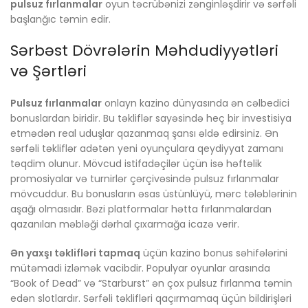
pulsuz fırlanmalar
oyun təcrübənizi zənginləşdirir və sərfəli
başlanğıc təmin edir.
Sərbəst Dövrələrin Məhdudiyyətləri
və Şərtləri
Pulsuz fırlanmalar
onlayn kazino dünyasında ən cəlbedici
bonuslardan biridir. Bu təkliflər sayəsində heç bir investisiya
etmədən real uduşlar qazanmaq şansı əldə edirsiniz. Ən
sərfəli təkliflər adətən yeni oyunçulara qeydiyyat zamanı
təqdim olunur. Mövcud istifadəçilər üçün isə həftəlik
promosiyalar və turnirlər çərçivəsində pulsuz fırlanmalar
mövcuddur. Bu bonusların əsas üstünlüyü, mərc tələblərinin
aşağı olmasıdır. Bəzi platformalar hətta fırlanmalardan
qazanılan məbləği dərhal çıxarmağa icazə verir.
Ən yaxşı təklifləri tapmaq
üçün kazino bonus səhifələrini
mütəmadi izləmək vacibdir. Populyar oyunlar arasında
“Book of Dead” və “Starburst” ən çox pulsuz fırlanma təmin
edən slotlardır. Sərfəli təklifləri qaçırmamaq üçün bildirişləri