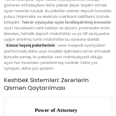
göstərən istifadəçilərə daha yüksək dəyər təqdim etmək
üçün nəzərdə tutulub. Bu paketlər adətən depozit bonusları,
pulsuz fırlanmalar və eksklüziv cashback təkliflərini özündə
birləşdirir.
Təkrar oyunçular üçün fərdiləşdirilmiş bonuslar
oyun təcrübəsini canlı saxlayır və qazanc potensialını artırır.
Məsələn, həftəlik depozit mükafatları və ya VIP səviyyəsinə
uyğun artırılmış turnir mükafatları bu siyasətə daxildir.
Xüsusi təşviq paketlərinin
əsas məqsədi oyunçuların
platformada daha uzun müddət qalmasını təmin etməkdir.
Bununla yanaşı, bu paketlər vaxt məhdudiyyətli olduğu
üçün hər fürsətdən yararlanmaq vacibdir. Daha çox
oynayan, daha çox qazanır!
Keshbek Sistemləri: Zərərlərin
Qismən Qaytarılması