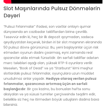
Slot Maşınlarında Pulsuz Dönmələrin
Dəyəri
“Pulsuz Fırlanmalar” ifadəsi, son vaxtlar onlayn qumar
dünyasında ən cazibədar təkliflərdən birinə çevrilib.
Təsəvvür edin ki, heç bir ilk depozit qoymadan, sadəcə
qeydiyyatdan keçərək, birdən iri bir slot maşınının ekranında
50 pulsuz dövrə görürsünüz. Bu, yeni başlayanlar üçün risk
etmədən oyunun dadını çıxarmaq, eyni zamanda real
qazanclar əldə etmək fürsətidir. Ən sərfəli təkliflər adətən
mərc tələbləri aşağı olan, yüksək RTP-li oyunlara verilir.
Məsələn, “Book of Dead” və ya “Starburst” kimi məşhur
slotlardakı pulsuz fırlanmalar, oyunçulara uzun müddət
unudulmaz anlar yaşadır.
Hədiyyə olaraq verilən pulsuz
fırlanmalar, qazancınızı artırmaq üçün ən sərfəli
başlanğıcdır
. Bir çox kazino, bu bonusları həftə sonu
aksiyaları və ya xüsusi turnirlər çərçivəsində təqdim edir,
beləliklə siz heç nə itirmədən böyük uduşların dadına baxa
bilərsiniz.