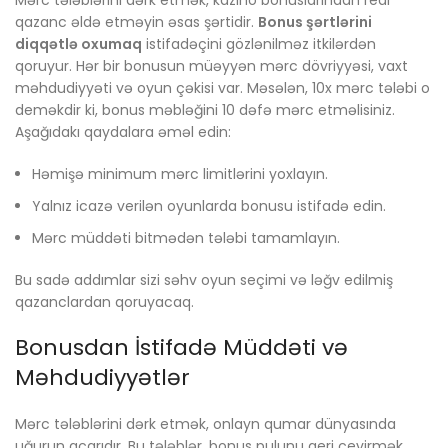
Mərc tələblərini dərk etmək, kazino bonuslarından real
qazanc əldə etməyin əsas şərtidir.
Bonus şərtlərini
diqqətlə oxumaq
istifadəçini gözlənilməz itkilərdən
qoruyur. Hər bir bonusun müəyyən mərc dövriyyəsi, vaxt
məhdudiyyəti və oyun çəkisi var. Məsələn, 10x mərc tələbi o
deməkdir ki, bonus məbləğini 10 dəfə mərc etməlisiniz.
Aşağıdakı qaydalara əməl edin:
Həmişə minimum mərc limitlərini yoxlayın.
Yalnız icazə verilən oyunlarda bonusu istifadə edin.
Mərc müddəti bitmədən tələbi tamamlayın.
Bu sadə addımlar sizi səhv oyun seçimi və ləğv edilmiş
qazanclardan qoruyacaq.
Bonusdan İstifadə Müddəti və
Məhdudiyyətlər
Mərc tələblərini dərk etmək, onlayn qumar dünyasında
uğurun açarıdır. Bu tələblər, bonus pulunu geri çevirmək