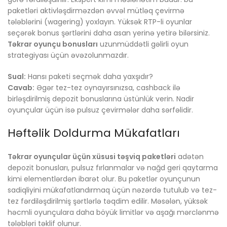
paketləri aktivləşdirməzdən əvvəl mütləq çevirmə
tələblərini (wagering) yoxlayın. Yüksək RTP-li oyunlar
seçərək bonus şərtlərini daha asan yerinə yetirə bilərsiniz.
Təkrar oyunçu bonusları
uzunmüddətli gəlirli oyun
strategiyası üçün əvəzolunmazdır.
Sual:
Hansı paketi seçmək daha yaxşıdır?
Cavab:
Əgər tez-tez oynayırsınızsa, cashback ilə
birləşdirilmiş depozit bonuslarına üstünlük verin. Nadir
oyunçular üçün isə pulsuz çevirmələr daha sərfəlidir.
Həftəlik Doldurma Mükafatları
Təkrar oyunçular üçün xüsusi təşviq paketləri
adətən
depozit bonusları, pulsuz fırlanmalar və nağd geri qaytarma
kimi elementlərdən ibarət olur. Bu paketlər oyunçunun
sadiqliyini mükafatlandırmaq üçün nəzərdə tutulub və tez-
tez fərdiləşdirilmiş şərtlərlə təqdim edilir. Məsələn, yüksək
həcmli oyunçulara daha böyük limitlər və aşağı mərclənmə
tələbləri təklif olunur.