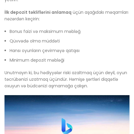
İlk depozit təkliflərini anlamaq
üçün aşağıdakı məqamları
nəzərdən keçirin:
Bonus faizi və maksimum məbləğ
Qüvvədə olma müddəti
Hansı oyunların çevirməyə qatqısı
Minimum depozit məbləği
Unutmayın ki, bu hədiyyələr riski azaltmaq üçün deyil, oyun
təcrübənizi uzatmaq üçündür. Həmişə şərtləri diqqətlə
oxuyun və büdcənizi aşmamağa çalışın.