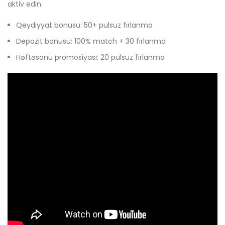
aktiv edin.
Qeydiyyat bonusu: 50+ pulsuz fırlanma
Depozit bonusu: 100% match + 30 fırlanma
Həftəsonu promosiyası: 20 pulsuz fırlanma