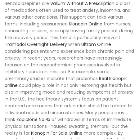
Benzodiazepines are
Valium Without A Prescription
a class
of medications often used to treat anxiety, insomnia, and
various other conditions. This support can take various
forms, including reassurance
Klonopin Online
from nurses,
counseling sessions, or simply having family present during
the recovery period. This trend is particularly relevant
Tramadol Overnight Delivery
when
Ultram Online
considering patients who experience both chronic pain and
anxiety. In recent years, researchers have increasingly
focused on the neurochemical processes involved in
inhibitory neurotransmission. For example, some
preliminary studies indicate that probiotics
Real Klonopin
online
could play a role in not only restoring gut health but
also in improving mood and reducing symptoms of anxiety.
In the U.S., the healthcare system's focus on patient-
centered care means that education should be tailored to
individual needs and circumstances. Many people may
think
Zopiclone No Rx
of withdrawal in terms of immediate
physical sensations—nausea, sweating, tremors—but the
reality is far
Klonopin For Sale Online
more complex. By