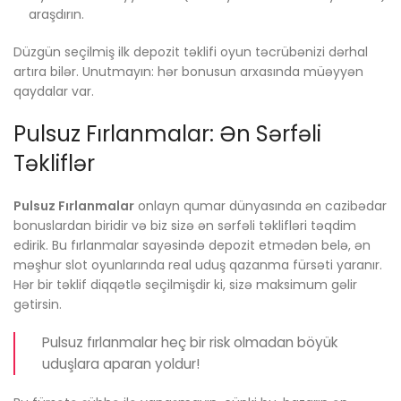
araşdırın.
Düzgün seçilmiş ilk depozit təklifi oyun təcrübənizi dərhal
artıra bilər. Unutmayın: hər bonusun arxasında müəyyən
qaydalar var.
Pulsuz Fırlanmalar: Ən Sərfəli
Təkliflər
Pulsuz Fırlanmalar
onlayn qumar dünyasında ən cazibədar
bonuslardan biridir və biz sizə ən sərfəli təklifləri təqdim
edirik. Bu fırlanmalar sayəsində depozit etmədən belə, ən
məşhur slot oyunlarında real uduş qazanma fürsəti yaranır.
Hər bir təklif diqqətlə seçilmişdir ki, sizə maksimum gəlir
gətirsin.
Pulsuz fırlanmalar heç bir risk olmadan böyük
uduşlara aparan yoldur!