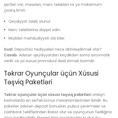
şərtləri var, məsələn, mərc tələbləri və ya maksimum
çıxarış limiti.
Qeydiyyat tələb olunur.
Mərc tələblərinə diqqət edin.
Müddət məhdudiyyəti ola bilər.
Sual:
Depozitsiz hədiyyələri necə aktivləşdirmək olar?
Cavab:
Adətən qeydiyyatdan keçdikdən sonra avtomatik
verilir və ya xüsusi promokod daxil etmək lazımdır.
Təkrar Oyunçular üçün Xüsusi
Təşviq Paketləri
Təkrar oyunçular üçün xüsusi təşviq paketləri
onlayn
kazinolarda ən sərfəli bonus mexanizmlərindən biridir. Bu
paketlər adətən depozit bonusları, pulsuz çevirmələr və
cashback təkliflərindən ibarət olur və oyunçunun fəallığına
görə fərdiləşdirilir. Ekspert kimi məsləhətim budur: bu