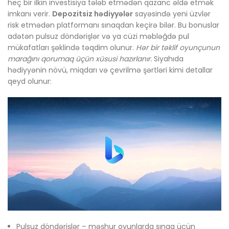
heç bir ilkin investisiya tələb etmədən qazanc əldə etmək
imkanı verir.
Depozitsiz hədiyyələr
sayəsində yeni üzvlər
risk etmədən platformanı sınaqdan keçirə bilər. Bu bonuslar
adətən pulsuz döndərişlər və ya cüzi məbləğdə pul
mükafatları şəklində təqdim olunur.
Hər bir təklif oyunçunun
marağını qorumaq üçün xüsusi hazırlanır.
Siyahıda
hədiyyənin növü, miqdarı və çevrilmə şərtləri kimi detallar
qeyd olunur:
Pulsuz döndərişlər – məşhur oyunlarda sınaq üçün