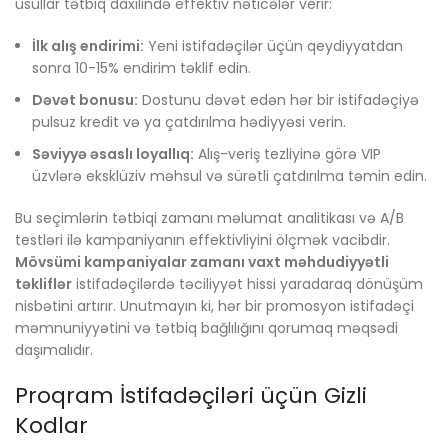
üsullar tətbiq daxilində effektiv nəticələr verir:
İlk alış endirimi:
Yeni istifadəçilər üçün qeydiyyatdan
sonra 10-15% endirim təklif edin.
Dəvət bonusu:
Dostunu dəvət edən hər bir istifadəçiyə
pulsuz kredit və ya çatdırılma hədiyyəsi verin.
Səviyyə əsaslı loyallıq:
Alış-veriş tezliyinə görə VIP
üzvlərə eksklüziv məhsul və sürətli çatdırılma təmin edin.
Bu seçimlərin tətbiqi zamanı məlumat analitikası və A/B
testləri ilə kampaniyanın effektivliyini ölçmək vacibdir.
Mövsümi kampaniyalar zamanı vaxt məhdudiyyətli
təkliflər
istifadəçilərdə təciliyyət hissi yaradaraq dönüşüm
nisbətini artırır. Unutmayın ki, hər bir promosyon istifadəçi
məmnuniyyətini və tətbiq bağlılığını qorumaq məqsədi
daşımalıdır.
Proqram İstifadəçiləri üçün Gizli
Kodlar