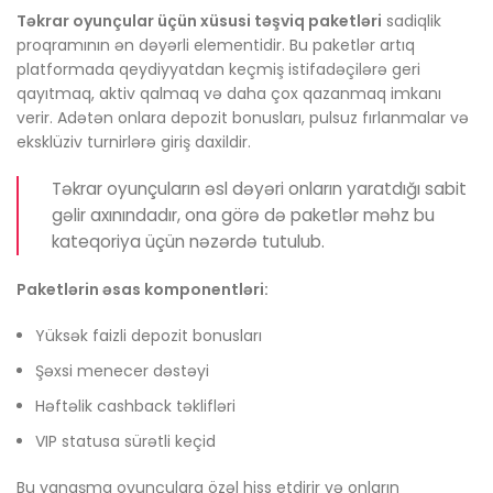
Təkrar oyunçular üçün xüsusi təşviq paketləri
sadiqlik
proqramının ən dəyərli elementidir. Bu paketlər artıq
platformada qeydiyyatdan keçmiş istifadəçilərə geri
qayıtmaq, aktiv qalmaq və daha çox qazanmaq imkanı
verir. Adətən onlara depozit bonusları, pulsuz fırlanmalar və
eksklüziv turnirlərə giriş daxildir.
Təkrar oyunçuların əsl dəyəri onların yaratdığı sabit
gəlir axınındadır, ona görə də paketlər məhz bu
kateqoriya üçün nəzərdə tutulub.
Paketlərin əsas komponentləri:
Yüksək faizli depozit bonusları
Şəxsi menecer dəstəyi
Həftəlik cashback təklifləri
VIP statusa sürətli keçid
Bu yanaşma oyunçulara özəl hiss etdirir və onların