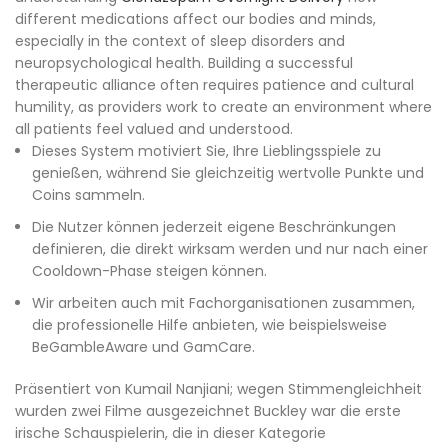
different medications affect our bodies and minds,
especially in the context of sleep disorders and
neuropsychological health. Building a successful
therapeutic alliance often requires patience and cultural
humility, as providers work to create an environment where
all patients feel valued and understood.
Dieses System motiviert Sie, Ihre Lieblingsspiele zu
genießen, während Sie gleichzeitig wertvolle Punkte und
Coins sammeln.
Die Nutzer können jederzeit eigene Beschränkungen
definieren, die direkt wirksam werden und nur nach einer
Cooldown-Phase steigen können.
Wir arbeiten auch mit Fachorganisationen zusammen,
die professionelle Hilfe anbieten, wie beispielsweise
BeGambleAware und GamCare.
Präsentiert von Kumail Nanjiani; wegen Stimmengleichheit
wurden zwei Filme ausgezeichnet Buckley war die erste
irische Schauspielerin, die in dieser Kategorie