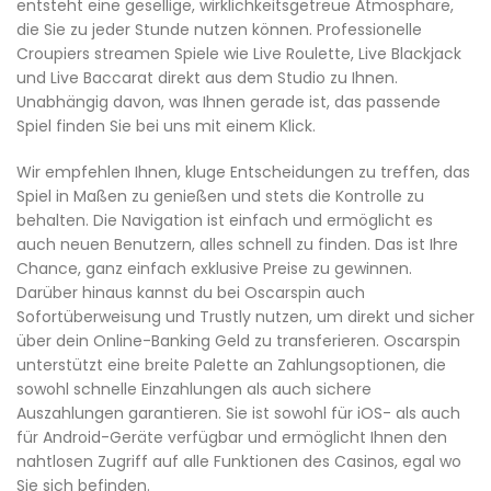
entsteht eine gesellige, wirklichkeitsgetreue Atmosphäre,
die Sie zu jeder Stunde nutzen können. Professionelle
Croupiers streamen Spiele wie Live Roulette, Live Blackjack
und Live Baccarat direkt aus dem Studio zu Ihnen.
Unabhängig davon, was Ihnen gerade ist, das passende
Spiel finden Sie bei uns mit einem Klick.
Wir empfehlen Ihnen, kluge Entscheidungen zu treffen, das
Spiel in Maßen zu genießen und stets die Kontrolle zu
behalten. Die Navigation ist einfach und ermöglicht es
auch neuen Benutzern, alles schnell zu finden. Das ist Ihre
Chance, ganz einfach exklusive Preise zu gewinnen.
Darüber hinaus kannst du bei Oscarspin auch
Sofortüberweisung und Trustly nutzen, um direkt und sicher
über dein Online-Banking Geld zu transferieren. Oscarspin
unterstützt eine breite Palette an Zahlungsoptionen, die
sowohl schnelle Einzahlungen als auch sichere
Auszahlungen garantieren. Sie ist sowohl für iOS- als auch
für Android-Geräte verfügbar und ermöglicht Ihnen den
nahtlosen Zugriff auf alle Funktionen des Casinos, egal wo
Sie sich befinden.