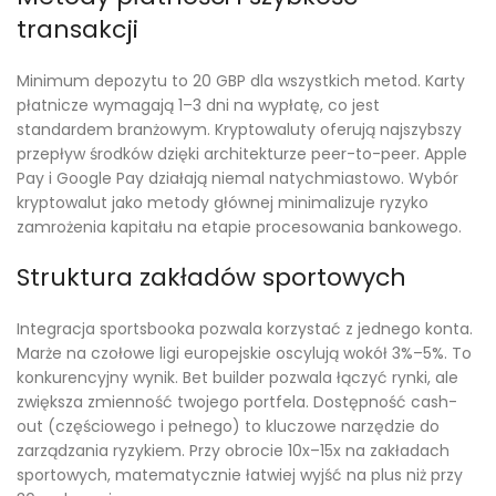
transakcji
Minimum depozytu to 20 GBP dla wszystkich metod. Karty
płatnicze wymagają 1–3 dni na wypłatę, co jest
standardem branżowym. Kryptowaluty oferują najszybszy
przepływ środków dzięki architekturze peer-to-peer. Apple
Pay i Google Pay działają niemal natychmiastowo. Wybór
kryptowalut jako metody głównej minimalizuje ryzyko
zamrożenia kapitału na etapie procesowania bankowego.
Struktura zakładów sportowych
Integracja sportsbooka pozwala korzystać z jednego konta.
Marże na czołowe ligi europejskie oscylują wokół 3%–5%. To
konkurencyjny wynik. Bet builder pozwala łączyć rynki, ale
zwiększa zmienność twojego portfela. Dostępność cash-
out (częściowego i pełnego) to kluczowe narzędzie do
zarządzania ryzykiem. Przy obrocie 10x–15x na zakładach
sportowych, matematycznie łatwiej wyjść na plus niż przy