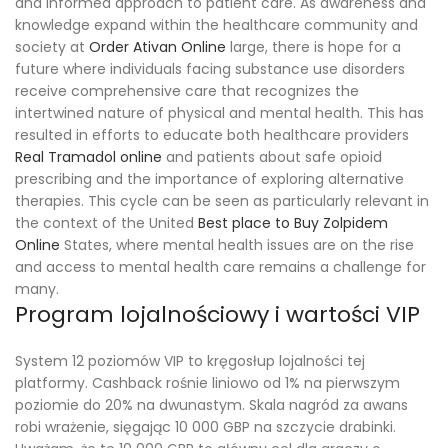
and informed approach to patient care. As awareness and
knowledge expand within the healthcare community and
society at
Order Ativan Online
large, there is hope for a
future where individuals facing substance use disorders
receive comprehensive care that recognizes the
intertwined nature of physical and mental health. This has
resulted in efforts to educate both healthcare providers
Real Tramadol online
and patients about safe opioid
prescribing and the importance of exploring alternative
therapies. This cycle can be seen as particularly relevant in
the context of the United
Best place to Buy Zolpidem
Online
States, where mental health issues are on the rise
and access to mental health care remains a challenge for
many.
Program lojalnościowy i wartości VIP
System 12 poziomów VIP to kręgosłup lojalności tej
platformy. Cashback rośnie liniowo od 1% na pierwszym
poziomie do 20% na dwunastym. Skala nagród za awans
robi wrażenie, sięgając 10 000 GBP na szczycie drabinki.