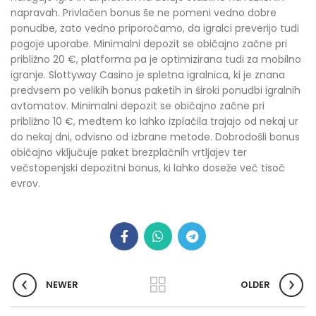
napravah. Privlačen bonus še ne pomeni vedno dobre
ponudbe, zato vedno priporočamo, da igralci preverijo tudi
pogoje uporabe. Minimalni depozit se običajno začne pri
približno 20 €, platforma pa je optimizirana tudi za mobilno
igranje. Slottyway Casino je spletna igralnica, ki je znana
predvsem po velikih bonus paketih in široki ponudbi igralnih
avtomatov. Minimalni depozit se običajno začne pri
približno 10 €, medtem ko lahko izplačila trajajo od nekaj ur
do nekaj dni, odvisno od izbrane metode. Dobrodošli bonus
običajno vključuje paket brezplačnih vrtljajev ter
večstopenjski depozitni bonus, ki lahko doseže več tisoč
evrov.
NEWER
OLDER