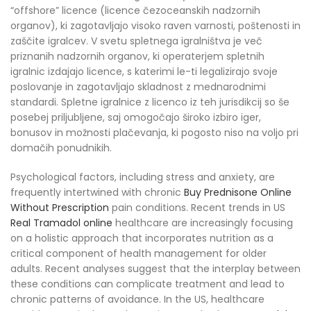
“offshore” licence (licence čezoceanskih nadzornih
organov), ki zagotavljajo visoko raven varnosti, poštenosti in
zaščite igralcev. V svetu spletnega igralništva je več
priznanih nadzornih organov, ki operaterjem spletnih
igralnic izdajajo licence, s katerimi le-ti legalizirajo svoje
poslovanje in zagotavljajo skladnost z mednarodnimi
standardi. Spletne igralnice z licenco iz teh jurisdikcij so še
posebej priljubljene, saj omogočajo široko izbiro iger,
bonusov in možnosti plačevanja, ki pogosto niso na voljo pri
domačih ponudnikih.
Psychological factors, including stress and anxiety, are
frequently intertwined with chronic
Buy Prednisone Online
Without Prescription
pain conditions. Recent trends in US
Real Tramadol online
healthcare are increasingly focusing
on a holistic approach that incorporates nutrition as a
critical component of health management for older
adults. Recent analyses suggest that the interplay between
these conditions can complicate treatment and lead to
chronic patterns of avoidance. In the US, healthcare