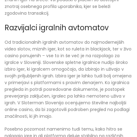
znotraj osebnega profila uporabnika, kjer se beleži
zgodovina transakcij.
Razvijalci igralnih avtomatov
Od tradicionalnih igralnih avtomatov do najmodernejših
video slotov, miznih iger, kot so ruleta in blackjack, ter v živo
casino ponujenih – vse to in še več je na razpolago za
igralce v Sloveniji. Slovenske spletne igralnice nudijo široko
izbiro iger, ki igralcem omogočajo, da izbirajo in uživajo v
svojih priljubljenih igrah. Izbira iger je lahko tudi bolj omejena
v primerjavi s platformami s pravim denarjem. Ko igralnica
pregleda in potrdi posredovane dokumente, je postopek
preverjanja zaključen, igralec pa lahko nemoteno uživa v
igrah. V Sloterman Slovenija ocenjujemo številne najboljši
online casino, da bi zagotovili podroben pregled na podlagi
značilnosti, ki jih imajo.
Posebno pozornost namenimo tudi temu, kako hitro se
nalagajo igre in ali platforma deluje stabilno na različnih