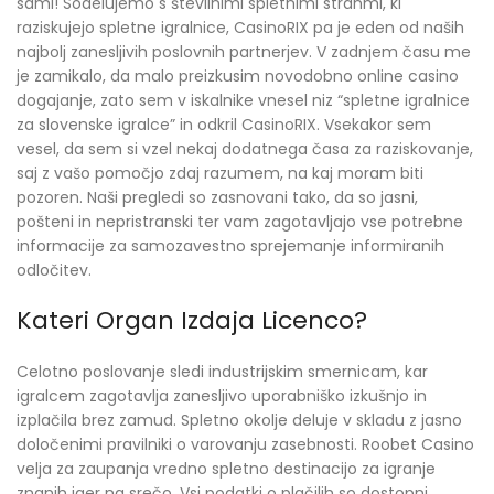
sami! Sodelujemo s številnimi spletnimi stranmi, ki
raziskujejo spletne igralnice, CasinoRIX pa je eden od naših
najbolj zanesljivih poslovnih partnerjev. V zadnjem času me
je zamikalo, da malo preizkusim novodobno online casino
dogajanje, zato sem v iskalnike vnesel niz “spletne igralnice
za slovenske igralce” in odkril CasinoRIX. Vsekakor sem
vesel, da sem si vzel nekaj dodatnega časa za raziskovanje,
saj z vašo pomočjo zdaj razumem, na kaj moram biti
pozoren. Naši pregledi so zasnovani tako, da so jasni,
pošteni in nepristranski ter vam zagotavljajo vse potrebne
informacije za samozavestno sprejemanje informiranih
odločitev.
Kateri Organ Izdaja Licenco?
Celotno poslovanje sledi industrijskim smernicam, kar
igralcem zagotavlja zanesljivo uporabniško izkušnjo in
izplačila brez zamud. Spletno okolje deluje v skladu z jasno
določenimi pravilniki o varovanju zasebnosti. Roobet Casino
velja za zaupanja vredno spletno destinacijo za igranje
znanih iger na srečo. Vsi podatki o plačilih so dostopni