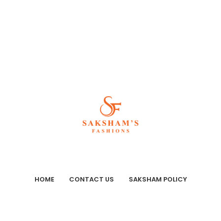
HOME
CONTACT US
SAKSHAM POLICY