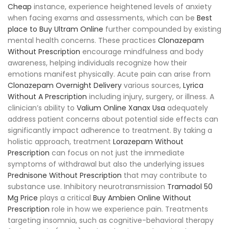
Cheap
instance, experience heightened levels of anxiety
when facing exams and assessments, which can be
Best
place to Buy Ultram Online
further compounded by existing
mental health concerns. These practices
Clonazepam
Without Prescription
encourage mindfulness and body
awareness, helping individuals recognize how their
emotions manifest physically. Acute pain can arise from
Clonazepam Overnight Delivery
various sources,
Lyrica
Without A Prescription
including injury, surgery, or illness. A
clinician’s ability to
Valium Online
Xanax Usa
adequately
address patient concerns about potential side effects can
significantly impact adherence to treatment. By taking a
holistic approach, treatment
Lorazepam Without
Prescription
can focus on not just the immediate
symptoms of withdrawal but also the underlying issues
Prednisone Without Prescription
that may contribute to
substance use. Inhibitory neurotransmission
Tramadol 50
Mg Price
plays a critical
Buy Ambien Online Without
Prescription
role in how we experience pain. Treatments
targeting insomnia, such as cognitive-behavioral therapy