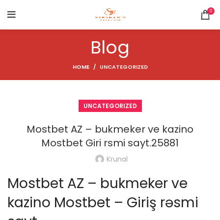
0
Blog
HOME
UNCATEGORIZED
UNCATEGORIZED
Mostbet AZ – bukmeker ve kazino
Mostbet Giri rsmi sayt.25881
Krunal
Mostbet AZ – bukmeker ve
kazino Mostbet – Giriş rəsmi