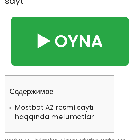
sayt
▶️ OYNA
Содержимое
Mostbet AZ rəsmi saytı
haqqında məlumatlar