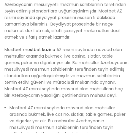
Azerbaycanın məsuliyyətli məzmun sahiblərinin tərəfindən
təyin edilmiş standartlara uyğunlaşdırılmışdır. Mostbet AZ
rəsmi saytında qeydiyyat prosesini əsasən 5 dakikada
tamamlaya bilərsiniz. Qeydiyyat prosesində bir neçə
məlumat daxil etmək, sifatlı şəxsiyyət məlumatları daxil
etmək və sifariş etmək lazımdır.
Mostbet
mostbet kazino
AZ rəsmi saytında mövcud olan
məhsullar arasında bukmek, live casino, slotlar, table
games, poker və digərlər yer alır. Bu məhsullar Azerbaycanın
məsuliyyətli məzmun sahiblərinin tərəfindən təyin edilmiş
standartlara uyğunlaşdırılmışdır və məzmun sahiblərinin
təmin etdiyi güvənli və müraciətli məkanında oynanır.
Mostbet AZ rəsmi saytında mövcud olan məhsulların heç
biri Azerbaycanın yasallığını çətinləndirən məhsul deyil.
Mostbet AZ rəsmi saytında mövcud olan məhsullar
arasında bukmek, live casino, slotlar, table games, poker
və digərlər yer alır. Bu məhsullar Azerbaycanın
məsuliyyətli məzmun sahiblərinin tərəfindən təyin