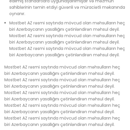
edilmiş standartlara uyğunlaşdırılmışdır və məzmun
sahiblərinin təmin etdiyi güvənli və müraciətli məkanında
oynanır.
Mostbet AZ rəsmi saytında mövcud olan məhsulların heç
biri Azerbaycanın yasallığını çətinləndirən məhsul deyil.
Mostbet AZ rəsmi saytında mövcud olan məhsulların heç
biri Azerbaycanın yasallığını çətinləndirən məhsul deyil.
Mostbet AZ rəsmi saytında mövcud olan məhsulların heç
biri Azerbaycanın yasallığını çətinləndirən məhsul deyil.
Mostbet AZ rəsmi saytında mövcud olan məhsulların heç
biri Azerbaycanın yasallığını çətinləndirən məhsul deyil.
Mostbet AZ rəsmi saytında mövcud olan məhsulların heç
biri Azerbaycanın yasallığını çətinləndirən məhsul deyil.
Mostbet AZ rəsmi saytında mövcud olan məhsulların heç
biri Azerbaycanın yasallığını çətinləndirən məhsul deyil.
Mostbet AZ rəsmi saytında mövcud olan məhsulların heç
biri Azerbaycanın yasallığını çətinləndirən məhsul deyil.
Mostbet AZ rəsmi saytında mövcud olan məhsulların heç
biri Azerbaycanın yasallığını çətinləndirən məhsul deyil.