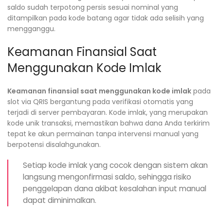
saldo sudah terpotong persis sesuai nominal yang
ditampilkan pada kode batang agar tidak ada selisih yang
mengganggu.
Keamanan Finansial Saat
Menggunakan Kode Imlak
Keamanan finansial saat menggunakan kode imlak
pada
slot via QRIS bergantung pada verifikasi otomatis yang
terjadi di server pembayaran. Kode imlak, yang merupakan
kode unik transaksi, memastikan bahwa dana Anda terkirim
tepat ke akun permainan tanpa intervensi manual yang
berpotensi disalahgunakan.
Setiap kode imlak yang cocok dengan sistem akan
langsung mengonfirmasi saldo, sehingga risiko
penggelapan dana akibat kesalahan input manual
dapat diminimalkan.