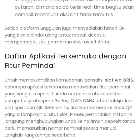
putaran, di mana saldo terisi real-time begitu scan
berhasil, membuat aksi slot tidak terputus.
Setiap platform unggulan juga menyediakan histori QR
yang bisa dipindai ulang untuk repeat deposit,
mempercepat sesi permainan slot favorit Anda.
Daftar Aplikasi Terkemuka dengan
Fitur Pemindai
Untuk memaksimalkan kemudahan transaksi
slot via QRIS
,
beberapa aplikasi terkemuka menawarkan fitur pemindai
yang sangat responsif. Anda cukup membuka aplikasi
dompet digital seperti GoPay, OVO, DANA, atau LinkAja, lalu
pilih opsi scan QR. Setelah itu, arahkan kamera ke kode QR
yang ditampilkan di situs slot. Proses pemindaian instan ini
langsung menghubungkan Anda ke halaman deposit tanpa
perlu memasukkan nomor nominal secara manual.
Langkah-langkahnya sederhana: