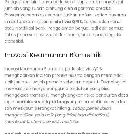
Gadget pemain hanya perlu sekali tap untuk menyetujui
jumlah yang sudah dihitung oleh algoritma prediksi.
Prosesnya seamless seperti tarikan nafas—setiap bayaran
imlak terekam instan di
slot via QRIS
, tanpa jeda menu
atau notifikasi bank. Pengalaman berjudi jadi cair, semua
fokus pada sensasi visual dan audio, bukan pada logistik
transaksi.
Inovasi Keamanan Biometrik
Inovasi Keamanan Biometrik pada slot via QRIS
menghadirkan lapisan proteksi ekstra dengan memindai
sidik jari atau wajah pemain sebelum deposit. Teknologi ini
memastikan hanya pengguna terdaftar yang bisa
mengakses transaksi, menghilangkan risiko pencurian data
login.
Verifikasi sidik jari langsung
memblokir akses tidak
sah meskipun perangkat hilang.
Setiap pemindaian
menghasilkan pola unik yang tidak bisa diduplikasi,
membuat brute-force jadi mustahil.