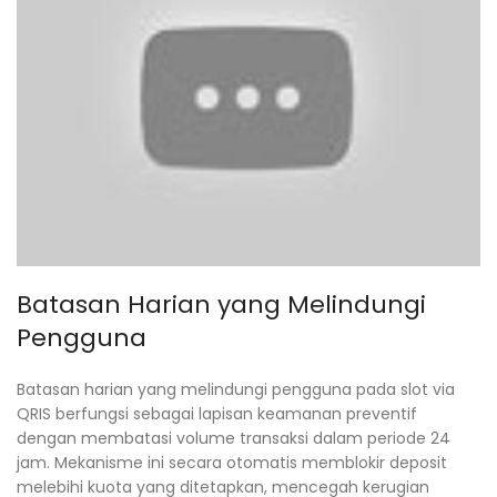
Batasan Harian yang Melindungi
Pengguna
Batasan harian yang melindungi pengguna pada slot via
QRIS berfungsi sebagai lapisan keamanan preventif
dengan membatasi volume transaksi dalam periode 24
jam. Mekanisme ini secara otomatis memblokir deposit
melebihi kuota yang ditetapkan, mencegah kerugian