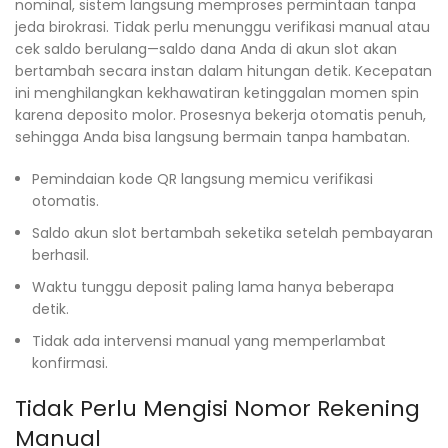
nominal, sistem langsung memproses permintaan tanpa
jeda birokrasi. Tidak perlu menunggu verifikasi manual atau
cek saldo berulang—saldo dana Anda di akun slot akan
bertambah secara instan dalam hitungan detik. Kecepatan
ini menghilangkan kekhawatiran ketinggalan momen spin
karena deposito molor. Prosesnya bekerja otomatis penuh,
sehingga Anda bisa langsung bermain tanpa hambatan.
Pemindaian kode QR langsung memicu verifikasi
otomatis.
Saldo akun slot bertambah seketika setelah pembayaran
berhasil.
Waktu tunggu deposit paling lama hanya beberapa
detik.
Tidak ada intervensi manual yang memperlambat
konfirmasi.
Tidak Perlu Mengisi Nomor Rekening
Manual