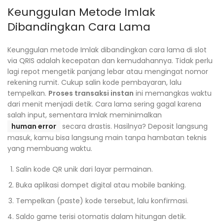
Keunggulan Metode Imlak
Dibandingkan Cara Lama
Keunggulan metode Imlak dibandingkan cara lama di slot
via QRIS adalah kecepatan dan kemudahannya. Tidak perlu
lagi repot mengetik panjang lebar atau mengingat nomor
rekening rumit. Cukup salin kode pembayaran, lalu
tempelkan.
Proses transaksi instan
ini memangkas waktu
dari menit menjadi detik. Cara lama sering gagal karena
salah input, sementara Imlak meminimalkan
human error
secara drastis. Hasilnya? Deposit langsung
masuk, kamu bisa langsung main tanpa hambatan teknis
yang membuang waktu.
Salin kode QR unik dari layar permainan.
Buka aplikasi dompet digital atau mobile banking.
Tempelkan (paste) kode tersebut, lalu konfirmasi.
Saldo game terisi otomatis dalam hitungan detik.