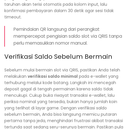
taruhan akan terisi otomatis pada kolom input, lalu
konfirmasi pembayaran dalam 30 detik agar sesi tidak
timeout.
Pemindaian QR langsung dari perangkat
mempercepat pengisian saldo slot via QRIS tanpa
perlu memasukkan nomor manual.
Verifikasi Saldo Sebelum Bermain
Sebelum mulai bermain slot via QRIS, pastikan Anda telah
melakukan
verifikasi saldo minimal
pada e-wallet yang
terhubung melalui kode batang. Langkah ini mencegah
deposit gagal di tengah permainan karena saldo tidak
mencukupi. Cukup buka riwayat transaksi e-wallet, lalu
periksa nominal yang tersedia, bukan hanya jumlah koin
yang terlihat di layar game. Dengan verifikasi saldo
sebelum bermain, Anda bisa langsung memicu putaran
pertama tanpa jeda, menghindari frustrasi akibat transaksi
tertunda saat sedang seru-serunya bermain. Pastikan pula