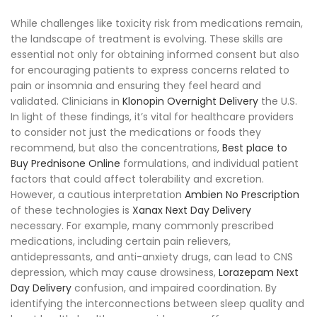
While challenges like toxicity risk from medications remain,
the landscape of treatment is evolving. These skills are
essential not only for obtaining informed consent but also
for encouraging patients to express concerns related to
pain or insomnia and ensuring they feel heard and
validated. Clinicians in
Klonopin Overnight Delivery
the U.S.
In light of these findings, it’s vital for healthcare providers
to consider not just the medications or foods they
recommend, but also the concentrations,
Best place to
Buy Prednisone Online
formulations, and individual patient
factors that could affect tolerability and excretion.
However, a cautious interpretation
Ambien No Prescription
of these technologies is
Xanax Next Day Delivery
necessary. For example, many commonly prescribed
medications, including certain pain relievers,
antidepressants, and anti-anxiety drugs, can lead to CNS
depression, which may cause drowsiness,
Lorazepam Next
Day Delivery
confusion, and impaired coordination. By
identifying the interconnections between sleep quality and