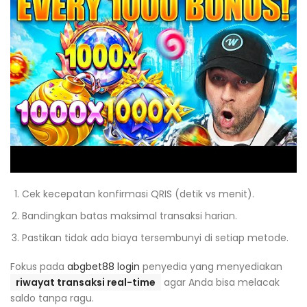
Cek kecepatan konfirmasi QRIS (detik vs menit).
Bandingkan batas maksimal transaksi harian.
Pastikan tidak ada biaya tersembunyi di setiap metode.
Fokus pada
abgbet88 login
penyedia yang menyediakan
riwayat transaksi real-time
agar Anda bisa melacak
saldo tanpa ragu.