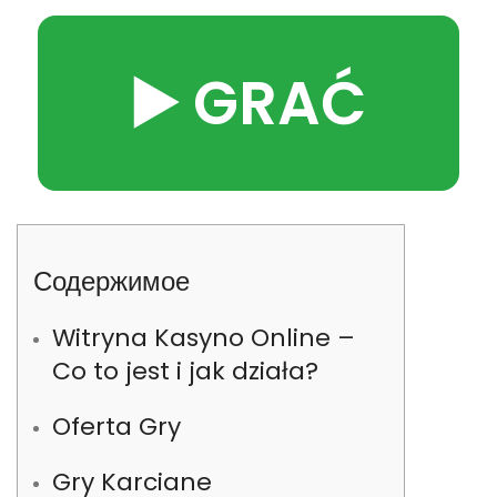
▶️ GRAĆ
Содержимое
Witryna Kasyno Online –
Co to jest i jak działa?
Oferta Gry
Gry Karciane