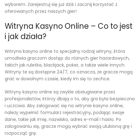
wyborem. Zarejestruj się już dziś i zacznij korzystać z
oferowanych przez naszych gier!
Witryna Kasyno Online – Co to jest
i jak działa?
Witryna kasyno online to specjalny rodzaj witryny, która
umożliwia graczom dostęp do różnych gier hazardowych,
takich jak ruletka, blackjack, poker, a także wiele innych.
Witryny te są dostępne 24/7, co oznacza, że gracze mogą
grać w dowolnym czasie, kiedy im się to zechce.
Witryny kasyno online są zwykle obsługiwane przez
profesjonalistów, którzy dbają o to, aby gra była bezpieczna
i uczciwa. Aby zalogować się na witrynie kasyno online,
należy wypełnić formularz rejestracyjny, podając swoje
dane, takie jak imię, nazwisko, adres e-mail i hasło. Po
zalogowaniu się, gracze mogą wybrać swoją ulubioną grę i
rozpocząć grę.