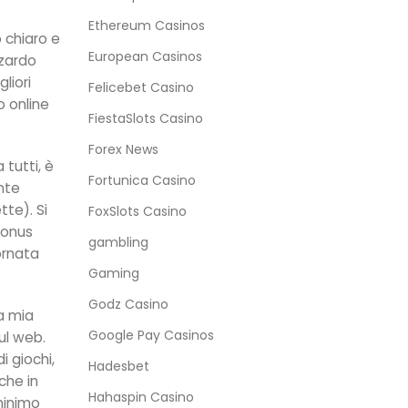
Ethereum Casinos
 chiaro e
European Casinos
zzardo
liori
Felicebet Casino
o online
FiestaSlots Casino
Forex News
 tutti, è
Fortunica Casino
nte
te). Si
FoxSlots Casino
bonus
gambling
ornata
Gaming
Godz Casino
a mia
Google Pay Casinos
ul web.
 giochi,
Hadesbet
che in
Hahaspin Casino
minimo