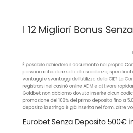
I 12 Migliori Bonus Sen
È possibile richiedere il documento nel proprio Comu
possono richiedere solo alla scadenza, specificata s
vantaggi e svantaggi dell’utilizzo della CIE? La C
registrarsi nei casinò online ADM e attivare rapid
Goldbet non abbiamo dovuto inserire alcun codice
promozione del 100% del primo deposito fino a 5.00
deposito la stringa è già inserita nel form, altre 
Eurobet Senza Deposito 500€ i