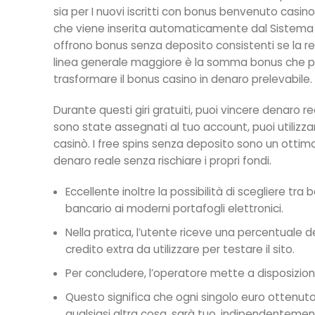
sia per I nuovi iscritti con bonus benvenuto casino,
che viene inserita automaticamente dal Sistema 
offrono bonus senza deposito consistenti se la reg
linea generale maggiore è la somma bonus che puo
trasformare il bonus casino in denaro prelevabile.
Durante questi giri gratuiti, puoi vincere denaro r
sono state assegnati al tuo account, puoi utilizzar
casinò. I free spins senza deposito sono un ottim
denaro reale senza rischiare i propri fondi.
Eccellente inoltre la possibilità di scegliere t
bancario ai moderni portafogli elettronici.
Nella pratica, l’utente riceve una percentuale
credito extra da utilizzare per testare il sito.
Per concludere, l’operatore mette a disposizi
Questo significa che ogni singolo euro ottenuto d
qualsiasi altra cosa, sarà tuo, indipendentemen