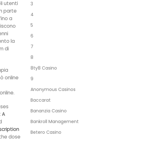
i utenti
3
in parte
4
fino a
5
uiscono
enni
6
ento la
7
m di
8
8ty8 Casino
mpia
nò online
9
Anonymous Casinos
online.
Baccarat
ises
Bananzia Casino
t A
d
Bankroll Management
cription
Betero Casino
 the dose