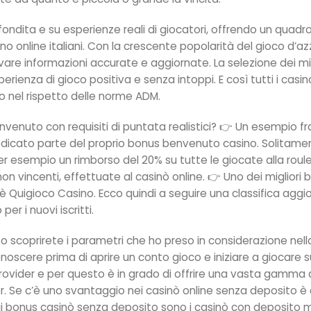
ondita e su esperienze reali di giocatori, offrendo un quadro
no online italiani. Con la crescente popolarità del gioco d’a
ovare informazioni accurate e aggiornate. La selezione dei mig
ienza di gioco positiva e senza intoppi. E così tutti i casin
lo nel rispetto delle norme ADM.
venuto con requisiti di puntata realistici? 👉 Un esempio fra
 dedicato parte del proprio bonus benvenuto casino. Solitame
 esempio un rimborso del 20% su tutte le giocate alla roulet
n vincenti, effettuate al casinò online. 👉 Uno dei migliori 
Quigioco Casino. Ecco quindi a seguire una classifica aggi
r i nuovi iscritti.
 scoprirete i parametri che ho preso in considerazione nell
oscere prima di aprire un conto gioco e iniziare a giocare s
ovider e per questo è in grado di offrire una vasta gamma di
 Se c’è uno svantaggio nei casinò online senza deposito è 
a ai bonus casinò senza deposito sono i casinò con deposito 