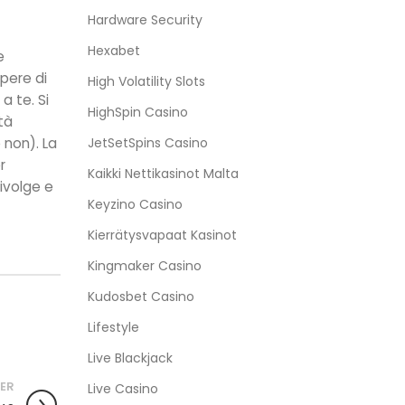
Hardware Security
Hexabet
e
apere di
High Volatility Slots
a te. Si
HighSpin Casino
tà
 non). La
JetSetSpins Casino
r
Kaikki Nettikasinot Malta
rivolge e
Keyzino Casino
Kierrätysvapaat Kasinot
Kingmaker Casino
Kudosbet Casino
Lifestyle
Live Blackjack
ER
Live Casino