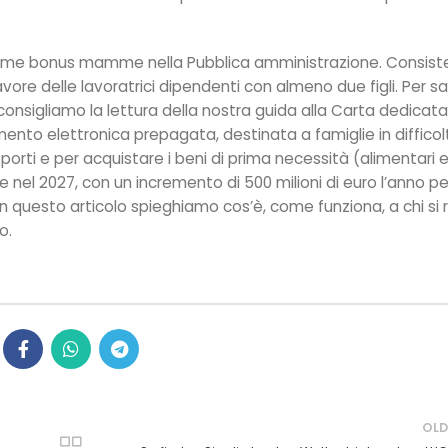
o come bonus mamme nella Pubblica amministrazione. Consist
avore delle lavoratrici dipendenti con almeno due figli. Per s
onsigliamo la lettura della nostra guida alla Carta dedicata 
mento elettronica prepagata, destinata a famiglie in difficol
rti e per acquistare i beni di prima necessità (alimentari e
 nel 2027, con un incremento di 500 milioni di euro l’anno pe
 In questo articolo spieghiamo cos’è, come funziona, a chi si 
o.
OLD