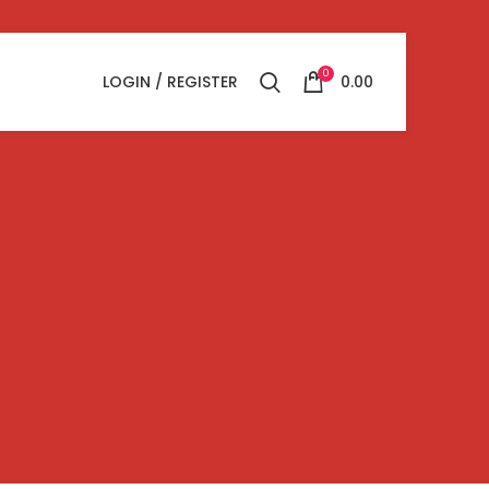
0
LOGIN / REGISTER
0.00