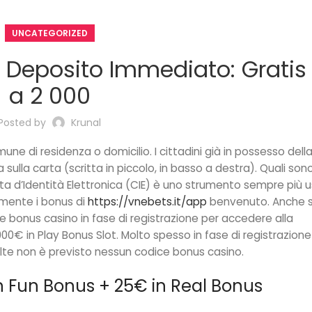
UNCATEGORIZED
za Deposito Immediato: Gratis
a 2 000
Posted by
Krunal
ne di residenza o domicilio. I cittadini già in possesso della 
ulla carta (scritta in piccolo, in basso a destra). Quali sono 
arta d’Identità Elettronica (CIE) è uno strumento sempre più 
amente i bonus di
https://vnebets.it/app
benvenuto. Anche 
 bonus casino in fase di registrazione per accedere alla
0€ in Play Bonus Slot. Molto spesso in fase di registrazione
volte non è previsto nessun codice bonus casino.
n Fun Bonus + 25€ in Real Bonus