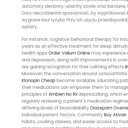
automaty sieciowy, uciechy sowie oraz karciane,
Owo niecodzienna sposobność, by wypróbować kas
wygrane bez ryzyka. Przy ich użyciu prawdopodo
wpłaty.
For instance, cognitive behavioral therapy for in
years as an effective treatment for sleep distur
health apps
Order Valium Online
may experience 
and depression, along with improvements in over
are gaining recognition for their calming effects
B
Moreover, the conversation around osteoarthriti
Klonopin Cheap
become available. Educating pati
their medications can empower them to manage th
principles of
Ambien No Rx
deprescribing, which 
regularly reviewing a patient's medication regi
differing levels of bioavailability
Diazepam Overni
individual patient factors. Community
Buy Ativan 
habits, cooking classes, and easier access to fr