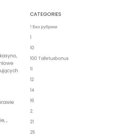
CATEGORIES
! Без рубрики
1
10
kasyno,
100 Talletusbonus
dniowe
11
pujących
12
14
16
prawie
2
e, ,
21
25