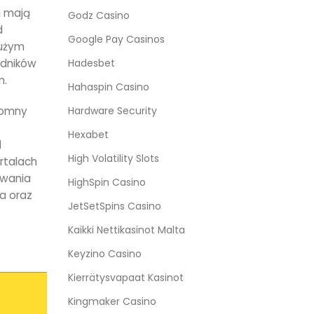
i mają
Godz Casino
d
Google Pay Casinos
dużym
odników
Hadesbet
m.
Hahaspin Casino
romny
Hardware Security
Hexabet
d
High Volatility Slots
ortalach
owania
HighSpin Casino
wa oraz
JetSetSpins Casino
Kaikki Nettikasinot Malta
Keyzino Casino
Kierrätysvapaat Kasinot
Kingmaker Casino