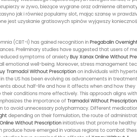
 krupierzy w żywo, bieżące wygrane oraz odmienne alternat
yno jak i również popularny slot, mając szansę w prawdz
bne jest uzyskanie gratisowych spinów wyjąwszy koniecznoś
somnia (CBT-I) has gained recognition in
Pregabalin Overnigh
bances. Preliminary studies have suggested that users of m
reduced symptoms of anxiety
Buy Xanax Online Without Pre
all emotional well-being. Moreover, stress management te
uy Tramadol Without Prescription
on individuals with hypert
s in the US has been evolving as advancements in treatmen
ents about half-life and how it affects when and how they
eir conditions more effectively. This approach aligns with
emphasizes the importance of
Tramadol Without Prescription
men to avoid unnecessary polypharmacy. Different medicati
ght
depending on their formulation, the route of administrat
Online Without Prescription
initiatives that promote healthy
esh produce have emerged in various regions to combat the