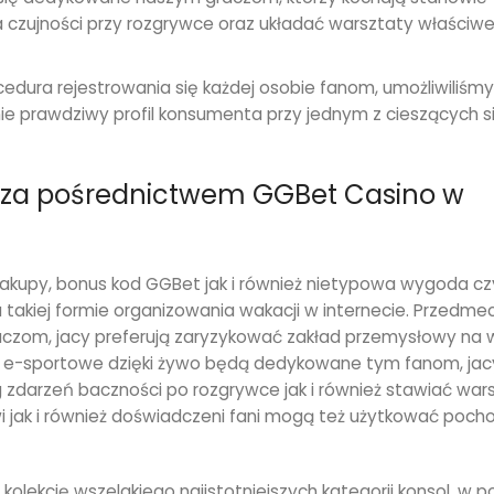
ria czujności przy rozgrywce oraz układać warsztaty właściw
edura rejestrowania się każdej osobie fanom, umożliwiliśmy
prawdziwy profil konsumenta przy jednym z cieszących s
 za pośrednictwem GGBet Casino w
akupy, bonus kod GGBet jak i również nietypowa wygoda czyn
 takiej formie organizowania wakacji w internecie. Przedm
zom, jacy preferują zaryzykować zakład przemysłowy na
y e-sportowe dzięki żywo będą dedykowane tym fanom, jac
g zdarzeń baczności po rozgrywce jak i również stawiać war
wi jak i również doświadczeni fani mogą też użytkować poch
lekcję wszelakiego najistotniejszych kategorii konsol, w 