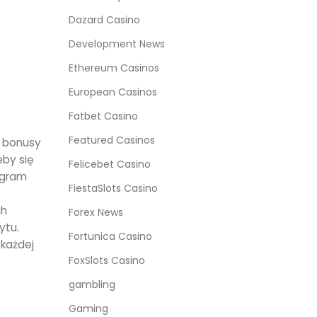
Dazard Casino
Development News
Ethereum Casinos
European Casinos
Fatbet Casino
Featured Casinos
e bonusy
eby się
Felicebet Casino
ogram
FiestaSlots Casino
ch
Forex News
ytu.
Fortunica Casino
 każdej
FoxSlots Casino
gambling
Gaming