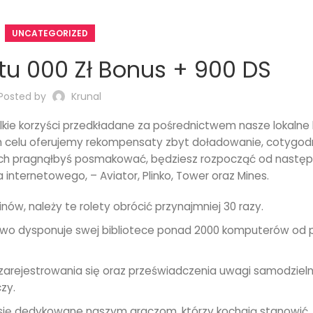
UNCATEGORIZED
tu 000 Zł Bonus + 900 DS
Posted by
Krunal
ie korzyści przedkładane za pośrednictwem nasze lokalne 
ym celu oferujemy rekompensaty zbyt doładowanie, cotygo
órych pragnąłbyś posmakować, będziesz rozpocząć od nastę
 internetowego, – Aviator, Plinko, Tower oraz Mines.
ów, należy te rolety obrócić przynajmniej 30 razy.
wo dysponuje swej bibliotece ponad 2000 komputerów od 
zarejestrowania się oraz przeświadczenia uwagi samodzielni
zy.
 się dedykowane naszym graczom, którzy kochają stanowić