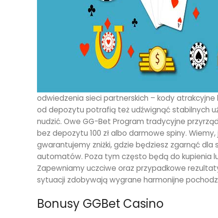
odwiedzenia sieci partnerskich – kody atrakcyjn
od depozytu potrafią też udźwignąć stabilnych u
nudzić. Owe GG-Bet Program tradycyjne przyrząd
bez depozytu 100 zł albo darmowe spiny. Wiemy, j
gwarantujemy zniżki, gdzie będziesz zgarnąć dla
automatów. Poza tym często będą do kupienia 
Zapewniamy uczciwe oraz przypadkowe rezultaty w
sytuacji zdobywają wygrane harmonijne pochodząc
Bonusy GGBet Casino