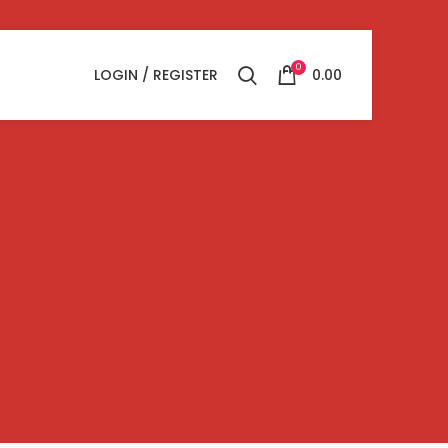
0
LOGIN / REGISTER
0.00