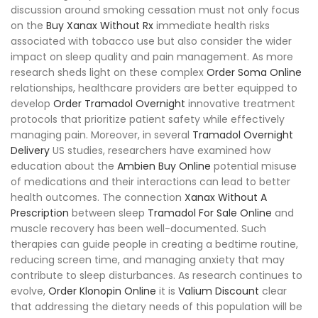
discussion around smoking cessation must not only focus
on the
Buy Xanax Without Rx
immediate health risks
associated with tobacco use but also consider the wider
impact on sleep quality and pain management. As more
research sheds light on these complex
Order Soma Online
relationships, healthcare providers are better equipped to
develop
Order Tramadol Overnight
innovative treatment
protocols that prioritize patient safety while effectively
managing pain. Moreover, in several
Tramadol Overnight
Delivery
US studies, researchers have examined how
education about the
Ambien Buy Online
potential misuse
of medications and their interactions can lead to better
health outcomes. The connection
Xanax Without A
Prescription
between sleep
Tramadol For Sale Online
and
muscle recovery has been well-documented. Such
therapies can guide people in creating a bedtime routine,
reducing screen time, and managing anxiety that may
contribute to sleep disturbances. As research continues to
evolve,
Order Klonopin Online
it is
Valium Discount
clear
that addressing the dietary needs of this population will be