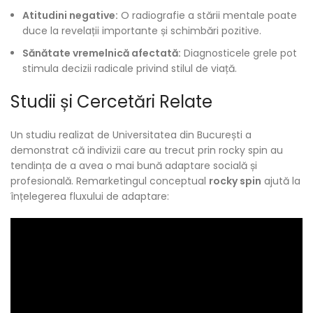
Atitudini negative:
O radiografie a stării mentale poate
duce la revelații importante și schimbări pozitive.
Sănătate vremelnică afectată:
Diagnosticele grele pot
stimula decizii radicale privind stilul de viață.
Studii și Cercetări Relate
Un studiu realizat de Universitatea din București a
demonstrat că indivizii care au trecut prin rocky spin au
tendința de a avea o mai bună adaptare socială și
profesională. Remarketingul conceptual
rocky spin
ajută la
înțelegerea fluxului de adaptare: