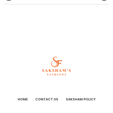
HOME
CONTACT US
SAKSHAM POLICY