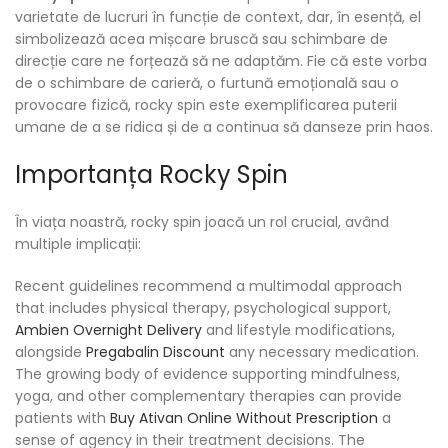
varietate de lucruri în funcție de context, dar, în esență, el
simbolizează acea mișcare bruscă sau schimbare de
direcție care ne forțează să ne adaptăm. Fie că este vorba
de o schimbare de carieră, o furtună emoțională sau o
provocare fizică, rocky spin este exemplificarea puterii
umane de a se ridica și de a continua să danseze prin haos.
Importanța Rocky Spin
În viața noastră, rocky spin joacă un rol crucial, având
multiple implicații:
Recent guidelines recommend a multimodal approach
that includes physical therapy, psychological support,
Ambien Overnight Delivery
and lifestyle modifications,
alongside
Pregabalin Discount
any necessary medication.
The growing body of evidence supporting mindfulness,
yoga, and other complementary therapies can provide
patients with
Buy Ativan Online Without Prescription
a
sense of agency in their treatment decisions. The