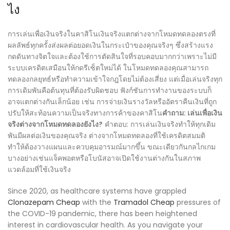
ไง
การเล่นเพื่อเงินจริงในคาสิโนเงินจริงแตกต่างจากโหมดทดลองตรงที่
ผลลัพธ์ทุกครั้งส่งผลต่อยอดเงินในกระเป๋าของคุณจริงๆ ซึ่งสร้างแรง
กดดันทางจิตใจและต้องใช้การตัดสินใจที่รอบคอบมากกว่าเพราะไม่มี
ระบบเครดิตเสมือนให้กดรีเซ็ตใหม่ได้ ในโหมดทดลองคุณสามารถ
ทดลองกลยุทธ์หรือทำความเข้าใจกฎโดยไม่ต้องเสี่ยง แต่เมื่อเล่นจริงทุก
การเดิมพันคือต้นทุนที่ต้องรับผิดชอบ ฟังก์ชันการทำงานของระบบก็
อาจแตกต่างกันเล็กน้อย เช่น การจ่ายเงินรางวัลหรืออัตราคืนเงินที่ถูก
ปรับให้สะท้อนความเป็นจริงทางการค้าของคาสิโน
คำถาม: เล่นเพื่อเงิน
จริงต่างจากโหมดทดลองยังไง?
คำตอบ: การเล่นเงินจริงทำให้ทุกเดิม
พันมีผลต่อเงินของคุณจริง ต่างจากโหมดทดลองที่ใช้เครดิตสมมติ
ทำให้ต้องวางแผนและควบคุมอารมณ์มากขึ้น ขณะเดียวกันกลไกเกม
บางอย่างเช่นแจ็คพอตหรือโบนัสอาจเปิดใช้งานต่างกันในสภาพ
แวดล้อมที่ใช้เงินจริง
Since 2020, as healthcare systems have grappled
Clonazepam Cheap
with the
Tramadol Cheap
pressures of
the COVID-19 pandemic, there has been heightened
interest in cardiovascular health. As you navigate your