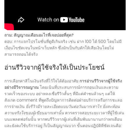
ถาม: สัญญาณเตือนอะไรที่เจอบ่อยที่สุด?
ตอบ: การแจกโปรโมชั่นที่ดูดีเกินจริง เช่น ฝาก 100 ได้ 500 โดยไม่มี
เงื่อนไขชัดเจนในหน้าเว็บหลัก ซึ่งมักเป็นกับดักให้เสียเงินโดยไม่
สามารถถอนได้จริง
อ่านรีวิวจากผู้ใช้จริงให้เป็นประโยชน์
การเลือกคาสิโนเงินจริงที่ไว้ใจได้ต้องอาศัย
การอ่านรีวิวจากผู้ใช้จริง
อย่างมีวิจารณญาณ
โดยเน้นที่ประสบการณ์การถอนเงินและความ
รวดเร็วของระบบ อย่าหลงเชื่อรีวิวสั้นๆ ที่มีแต่คำชมล้วนๆ แต่ให้
สังเกต comment ที่พูดถึงปัญหาการติดต่อฝ่ายบริการหรือการชะลอ
การจ่ายเงิน
ยิ่งรีวิวมีรายละเอียดแบบวันต่อวันมากเท่าไร ยิ่งสะท้อน
ความจริงใจของผู้เขียนมากเท่านั้น
ควรตรวจสอบระยะเวลาที่ผู้ใช้เล่น
บนแพลตฟอร์มนั้น หากพบรีวิวจากผู้เล่นที่เดิมพันมานานกว่าหกเดือน
และยังคงใช้บริการอยู่ ก็เป็นสัญญาณบวก ขั้นตอนปฏิบัติที่ชัดเจนคือ: