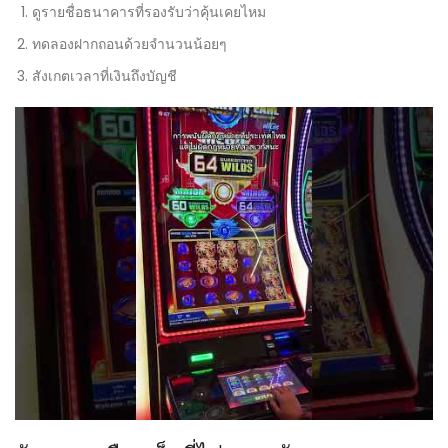
ดูรายชื่อธนาคารที่รองรับว่าคุ้นเคยไหม
ทดลองฝากถอนด้วยจำนวนน้อยๆ
สังเกตเวลาที่เงินถึงบัญชี