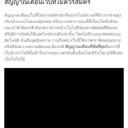
สัญญาณเตือนเว็บที่ไม่ควรสมัคร
สัญญาณเตือนเว็บที่ไม่ควรสมัครมักเริ่มจากโบนัสเวอร์ที่อ้างว่าจ่ายสูง
เกินจริงแบบไม่สมเหตุสมผล หรือระบบฝาก-ถอนที่มีเงื่อนไขซับซ้อน
และล่าช้าผิดปกติ สังเกตว่าหากหน้าเว็บไม่มีช่องทางติดต่อที่ชัดเจน
หรือมีการบังคับให้แอดไลน์ส่วนตัวเท่านั้น โดยไม่มีระบบแชทสดแบบ
อัตโนมัติ นั่นคือจุดอันตราย รวมถึงหน้าเว็บที่ใช้ภาพกราฟิกหลอกลวง
หรือมีข้อความสะกดผิดเยอะผิดปกติ
สัญญาณเตือนที่ชัดที่สุด
คือการที่
เว็บอ้างว่าไม่มีขั้นต่ำในการถอน แต่กลับตั้งเงื่อนไขเทิร์นโอเวอร์ที่แทบ
เป็นไปไม่ได้