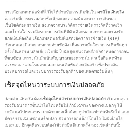
การเลือกแพลตฟอร์มที่ไว้ใจได้สำหรับการเดิมพันใน
คาสิโนเงินจริง
ต้องเริ่มที่การตรวจสอบชื่อเสียงและความมั่นคงทางการเงินของ
เว็บไซต์ก่อนฝากเงิน สังเกตจากประวัติการจ่ายเงินรางวัลที่รวดเร็ว
และโปร่งใส รวมถึงระบบการเงินที่มีตัวเลือกหลายภาษาและรองรับ
สกุลเงินท้องถิ่น เลือกแพลตฟอร์มที่แสดงอัตราการจ่ายเงิน (RTP)
ชัดเจนและมีเกมจากหลายค่ายชื่อดัง เพื่อความมั่นใจว่าการเดิมพันทุก
ครั้งเป็นธรรม หลีกเลี่ยงเว็บที่มีโบนัสสูงเกินจริงหรือข้อกำหนดการถอน
ที่ซับซ้อน เพราะนั่นมักเป็นสัญญาณของความไม่น่าเชื่อถือ สุดท้าย
ควรทดลองเล่นโหมดทดสอบก่อนเดิมพันด้วยเงินจริงเพื่อประเมิน
ประสบการณ์และระบบการรองรับลูกค้าของแพลตฟอร์มนั้นๆ
เช็คจุดไหนว่าระบบการเงินปลอดภัย
ก่อนฝากเงินจริง ต้อง
เช็คจุดไหนว่าระบบการเงินปลอดภัย
เริ่มจากดูว่า
รองรับธนาคารชั้นนำในไทยหรือไม่ ถ้ามีเฉพาะช่องทางแปลกๆ ให้
ระวัง ต่อไปทดสอบระบบด้วยยอดเล็กน้อย ดูว่าเงินเข้าทันทีหรือไม่ และ
มีค่าธรรมเนียมซ่อนหรือเปล่า ส่วนการถอนต้องโอนไว ไม่มีเงื่อนไข
เยอะแยะ อีกจุดคือระบบต้องใช้รหัสยืนยันทุกครั้ง ลองเช็คลำดับนี้: