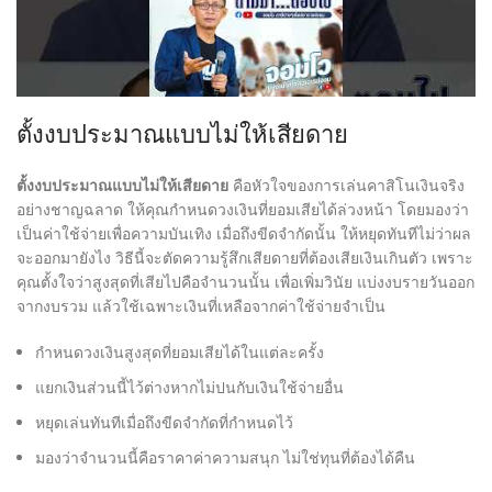
ตั้งงบประมาณแบบไม่ให้เสียดาย
ตั้งงบประมาณแบบไม่ให้เสียดาย
คือหัวใจของการเล่นคาสิโนเงินจริง
อย่างชาญฉลาด ให้คุณกำหนดวงเงินที่ยอมเสียได้ล่วงหน้า โดยมองว่า
เป็นค่าใช้จ่ายเพื่อความบันเทิง เมื่อถึงขีดจำกัดนั้น ให้หยุดทันทีไม่ว่าผล
จะออกมายังไง วิธีนี้จะตัดความรู้สึกเสียดายที่ต้องเสียเงินเกินตัว เพราะ
คุณตั้งใจว่าสูงสุดที่เสียไปคือจำนวนนั้น เพื่อเพิ่มวินัย แบ่งงบรายวันออก
จากงบรวม แล้วใช้เฉพาะเงินที่เหลือจากค่าใช้จ่ายจำเป็น
กำหนดวงเงินสูงสุดที่ยอมเสียได้ในแต่ละครั้ง
แยกเงินส่วนนี้ไว้ต่างหากไม่ปนกับเงินใช้จ่ายอื่น
หยุดเล่นทันทีเมื่อถึงขีดจำกัดที่กำหนดไว้
มองว่าจำนวนนี้คือราคาค่าความสนุก ไม่ใช่ทุนที่ต้องได้คืน