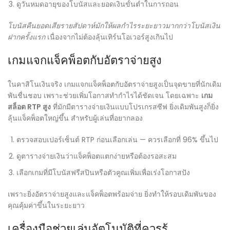
ดูวันหมดอายุของโบนัสและยอดเงินขั้นต่ำในการถอน
โบนัสคืนยอดเสียรายสัปดาห์มักให้ผลกำไรระยะยาวมากกว่าโบนัสเงิน
ฝากครั้งแรก
เนื่องจากไม่ต้องลุ้นเทิร์นโอเวอร์สูงเกินไป
เกมแจกแจ็คพ็อตกับอัตราจ่ายสูง
ในคาสิโนเงินจริง เกมแจกแจ็คพ็อตกับอัตราจ่ายสูงเป็นจุดขายที่นักเดิม
พันชื่นชอบ เพราะช่วยเพิ่มโอกาสทำกำไรได้ชัดเจน โดยเฉพาะ
เกม
สล็อต RTP สูง
ที่มักมีตารางจ่ายเงินแบบโปรเกรสซีฟ ยิ่งเดิมพันสูงก็ยิ่ง
ลุ้นแจ็คพ็อตใหญ่ขึ้น สำหรับผู้เล่นที่อยากลอง
ตรวจสอบเปอร์เซ็นต์ RTP ก่อนเลือกเล่น — ควรเลือกที่ 96% ขึ้นไป
ดูตารางจ่ายเงินว่าแจ็คพ็อตแตกง่ายหรือต้องรอสะสม
เลือกเกมที่มีโบนัสฟรีสปินหรือตัวคูณเพิ่มเพื่อเร่งโอกาสปัง
เพราะยิ่งอัตราจ่ายสูงและแจ็คพ็อตพร้อมจ่าย ยิ่งทำให้รอบเดิมพันของ
คุณคุ้มค่าขึ้นในระยะยาว
เครื่องมือช่วยเล่นอัตโนมัติที่ควรรู้