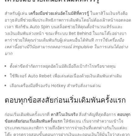
สำหรับผู้เล่น
เครื่องมือช่วยเล่นอัตโนมัติที่ควรรู้
ในคาสิโนเงินจริงคือ
อาวุธลับที่ช่วยเพิ่มประสิทธิภาพการเดิมพันโดยไม่ต้องเฝ้าหน้าจอตลอด
เวลา ฟังก์ชัน Auto Spin บนสล็อตช่วยให้คุณตั้งจำนวนเทิร์นและ
วงเงินเดิมพันล่วงหน้า ขณะที่ระบบ Bet Behind ในเกมโต๊ะอย่างบา
คาร่าช่วยให้คุณร่วมเดิมพันกับผู้เล่นคนอื่นได้ทันที
การใช้เครื่องมือ
เหล่านี้อย่างมีวินัยสามารถลดอารมณ์ impulsive ในการเล่นได้อย่าง
มาก
ตั้งค่าขีดจำกัดการหยุดอัตโนมัติเมื่อถึงเป้ากำไรหรือขาดทุน
ใช้ฟีเจอร์ Auto Rebet เพื่อเล่นต่อเนื่องด้วยเงินเดิมพันเท่าเดิม
เลือกเครื่องมือที่รองรับ Hotkey สำหรับสั่งงานด่วน
ตอบทุกข้อสงสัยก่อนเริ่มเดิมพันครั้งแรก
ก่อนเริ่มเดิมพันครั้งแรกที่
คาสิโนเงินจริง
สิ่งสำคัญที่สุดคือการ
ตอบทุก
ข้อสงสัยก่อนเริ่มเดิมพันครั้งแรก
ให้ชัดเจน เริ่มจากทำความเข้าใจ
ประเภทเกมและกติกา รวมถึงอัตราการจ่ายเงินที่แตกต่างกันในแต่ละ
โต๊ะ ควรตรวจสอบขั้นตอนการฝากเงินและถอนเงินให้มั่นใจว่าสะดวก