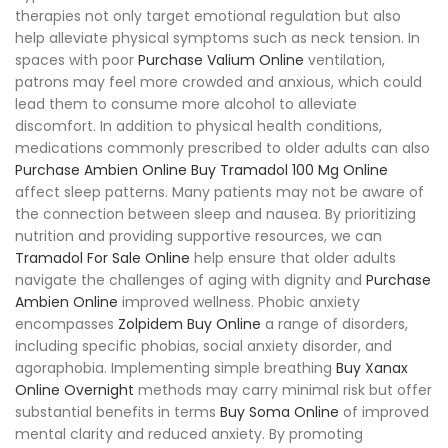
therapies not only target emotional regulation but also
help alleviate physical symptoms such as neck tension. In
spaces with poor
Purchase Valium Online
ventilation,
patrons may feel more crowded and anxious, which could
lead them to consume more alcohol to alleviate
discomfort. In addition to physical health conditions,
medications commonly prescribed to older adults can also
Purchase Ambien Online
Buy Tramadol 100 Mg Online
affect sleep patterns. Many patients may not be aware of
the connection between sleep and nausea. By prioritizing
nutrition and providing supportive resources, we can
Tramadol For Sale Online
help ensure that older adults
navigate the challenges of aging with dignity and
Purchase
Ambien Online
improved wellness. Phobic anxiety
encompasses
Zolpidem Buy Online
a range of disorders,
including specific phobias, social anxiety disorder, and
agoraphobia. Implementing simple breathing
Buy Xanax
Online Overnight
methods may carry minimal risk but offer
substantial benefits in terms
Buy Soma Online
of improved
mental clarity and reduced anxiety. By promoting